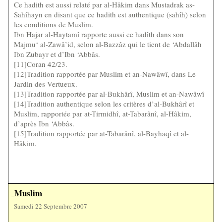
Ce hadith est aussi relaté par al-Hâkim dans Mustadrak as-
Sahîhayn en disant que ce hadith est authentique (sahîh) selon
les conditions de Muslim.
Ibn Hajar al-Haytamî rapporte aussi ce hadîth dans son
Majmu‘ al-Zawâ’id, selon al-Bazzâz qui le tient de ‘Abdallâh
Ibn Zubayr et d’Ibn ‘Abbâs.
[11]Coran 42/23.
[12]Tradition rapportée par Muslim et an-Nawâwî, dans Le
Jardin des Vertueux.
[13]Tradition rapportée par al-Bukhârî, Muslim et an-Nawâwî
[14]Tradition authentique selon les critères d’al-Bukhârî et
Muslim, rapportée par at-Tirmidhî, at-Tabarânî, al-Hâkim,
d’après Ibn ‘Abbâs.
[15]Tradition rapportée par at-Tabarânî, al-Bayhaqî et al-
Hâkim.
Muslim
Samedi 22 Septembre 2007