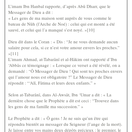
L’imam Ibn Hanbal rapporte, d’après Abû Dharr, que le
Messager de Dieu a dit :
« Les gens de ma maison sont auprès de vous comme le
bateau de Nûh (l’Arche de Noé) : celui qui est monté a été
sauvé, et celui qui l’a manqué s’est noyé. »[10]
Dieu dit dans le Coran : « Dis : “Je ne vous demande aucun
salaire pour cela, si ce n’est votre amour envers les proches.”
»[11]
L’imam Ahmad, at-Tabarânî et al-Hâkim ont rapporté d’Ibn
‘Abbâs ce témoignage : « Lorsque ce verset a été révélé, on a
demandé : “Ô Messager de Dieu ! Qui sont tes proches envers
qui l’amour nous est obligatoire ?” Le Messager de Dieu
répondit : “‘Alî, Fâtima et leurs deux enfants.” »
Selon at-Tabarânî, dans Al-Awsât, Ibn ‘Umar a dit : « La
dernière chose que le Prophète a dit est ceci : “Trouvez dans
les gens de ma famille ma succession.” »
Le Prophète a dit : « Ô gens ! Je ne suis qu’un être qui
répondra bientôt au messager du Seigneur (l’ange de la mort).
Je laisse entre vos mains deux dépôts précieux : le premier, le