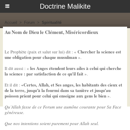
Doctrine Malikite
Accueil
>
Forum
>
Spiritualité
Au Nom de Dieu le Clément, Miséricordieux
Chercher la science est
Le Prophète (paix et salut sur lui) dit : «
une obligation pour chaque musulman
».
les Anges étendent leurs ailes à celui qui cherche
Il dit aussi : «
la science : par satisfaction de ce qu'il fait
».
«Certes, Allah, et Ses anges, les habitants des cieux et
Et il dit :
de la terre, jusqu'à la fourmi dans sa tanière et jusqu'au
poisson prient pour celui qui enseigne aux gens le bien
».
Qu’Allah fasse de ce Forum une aumône courante pour Sa Face
généreuse.
Que nos intentions soient purement pour Allah seul.