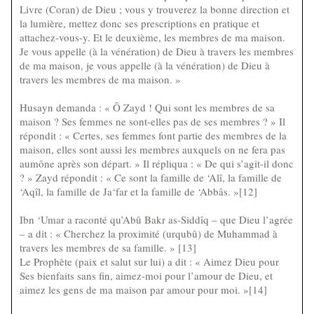
Livre (Coran) de Dieu ; vous y trouverez la bonne direction et
la lumière, mettez donc ses prescriptions en pratique et
attachez-vous-y. Et le deuxième, les membres de ma maison.
Je vous appelle (à la vénération) de Dieu à travers les membres
de ma maison, je vous appelle (à la vénération) de Dieu à
travers les membres de ma maison. »
Husayn demanda : « Ô Zayd ! Qui sont les membres de sa
maison ? Ses femmes ne sont-elles pas de ses membres ? » Il
répondit : « Certes, ses femmes font partie des membres de la
maison, elles sont aussi les membres auxquels on ne fera pas
aumône après son départ. » Il répliqua : « De qui s’agit-il donc
? » Zayd répondit : « Ce sont la famille de ‘Alî, la famille de
‘Aqîl, la famille de Ja‘far et la famille de ‘Abbâs. »[12]
Ibn ‘Umar a raconté qu’Abû Bakr as-Siddîq – que Dieu l’agrée
– a dit : « Cherchez la proximité (urqubû) de Muhammad à
travers les membres de sa famille. » [13]
Le Prophète (paix et salut sur lui) a dit : « Aimez Dieu pour
Ses bienfaits sans fin, aimez-moi pour l’amour de Dieu, et
aimez les gens de ma maison par amour pour moi. »[14]