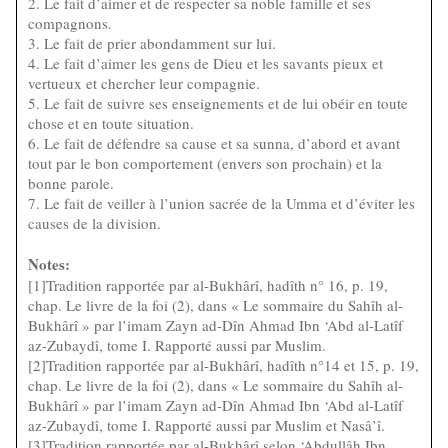
2. Le fait d’aimer et de respecter sa noble famille et ses
compagnons.
3. Le fait de prier abondamment sur lui.
4. Le fait d’aimer les gens de Dieu et les savants pieux et
vertueux et chercher leur compagnie.
5. Le fait de suivre ses enseignements et de lui obéir en toute
chose et en toute situation.
6. Le fait de défendre sa cause et sa sunna, d’abord et avant
tout par le bon comportement (envers son prochain) et la
bonne parole.
7. Le fait de veiller à l’union sacrée de la Umma et d’éviter les
causes de la division.
Notes:
[1]Tradition rapportée par al-Bukhârî, hadîth n° 16, p. 19,
chap. Le livre de la foi (2), dans « Le sommaire du Sahîh al-
Bukhârî » par l’imam Zayn ad-Dîn Ahmad Ibn ‘Abd al-Latîf
az-Zubaydî, tome I. Rapporté aussi par Muslim.
[2]Tradition rapportée par al-Bukhârî, hadîth n°14 et 15, p. 19,
chap. Le livre de la foi (2), dans « Le sommaire du Sahîh al-
Bukhârî » par l’imam Zayn ad-Dîn Ahmad Ibn ‘Abd al-Latîf
az-Zubaydî, tome I. Rapporté aussi par Muslim et Nasâ’î.
[3]Tradition rapportée par al-Bukhârî selon ‘Abdullâh Ibn