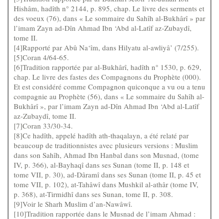
Hishâm, hadîth n° 2144, p. 895, chap. Le livre des serments et
des voeux (76), dans « Le sommaire du Sahîh al-Bukhârî » par
l’imam Zayn ad-Dîn Ahmad Ibn ‘Abd al-Latîf az-Zubaydî,
tome II.
[4]Rapporté par Abû Na‘îm, dans Hilyatu al-awliyâ’ (7/255).
[5]Coran 4/64-65.
[6]Tradition rapportée par al-Bukhârî, hadîth n° 1530, p. 629,
chap. Le livre des fastes des Compagnons du Prophète (000).
Et est considéré comme Compagnon quiconque a vu ou a tenu
compagnie au Prophète (56), dans « Le sommaire du Sahîh al-
Bukhârî », par l’imam Zayn ad-Dîn Ahmad Ibn ‘Abd al-Latîf
az-Zubaydî, tome II.
[7]Coran 33/30-34.
[8]Ce hadîth, appelé hadîth ath-thaqalayn, a été relaté par
beaucoup de traditionnistes avec plusieurs versions : Muslim
dans son Sahîh, Ahmad Ibn Hanbal dans son Musnad, (tome
IV, p. 366), al-Bayhaqî dans ses Sunan (tome II, p. 148 et
tome VII, p. 30), ad-Dâramî dans ses Sunan (tome II, p. 45 et
tome VII, p. 102), at-Tahâwî dans Mushkil al-athâr (tome IV,
p. 368), at-Tirmidhî dans ses Sunan, tome II, p. 308.
[9]Voir le Sharh Muslim d’an-Nawâwî.
[10]Tradition rapportée dans le Musnad de l’imam Ahmad :