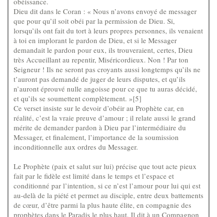
obéissance.
Dieu dit dans le Coran : « Nous n’avons envoyé de messager
que pour qu’il soit obéi par la permission de Dieu. Si,
lorsqu’ils ont fait du tort à leurs propres personnes, ils venaient
à toi en implorant le pardon de Dieu, et si le Messager
demandait le pardon pour eux, ils trouveraient, certes, Dieu
très Accueillant au repentir, Miséricordieux. Non ! Par ton
Seigneur ! Ils ne seront pas croyants aussi longtemps qu’ils ne
t’auront pas demandé de juger de leurs disputes, et qu’ils
n’auront éprouvé nulle angoisse pour ce que tu auras décidé,
et qu’ils se soumettent complètement. »[5]
Ce verset insiste sur le devoir d’obéir au Prophète car, en
réalité, c’est la vraie preuve d’amour ; il relate aussi le grand
mérite de demander pardon à Dieu par l’intermédiaire du
Messager, et finalement, l’importance de la soumission
inconditionnelle aux ordres du Messager.
Le Prophète (paix et salut sur lui) précise que tout acte pieux
fait par le fidèle est limité dans le temps et l’espace et
conditionné par l’intention, si ce n’est l’amour pour lui qui est
au-delà de la piété et permet au disciple, entre deux battements
de cœur, d’être parmi la plus haute élite, en compagnie des
prophètes dans le Paradis le plus haut. Il dit à un Compagnon