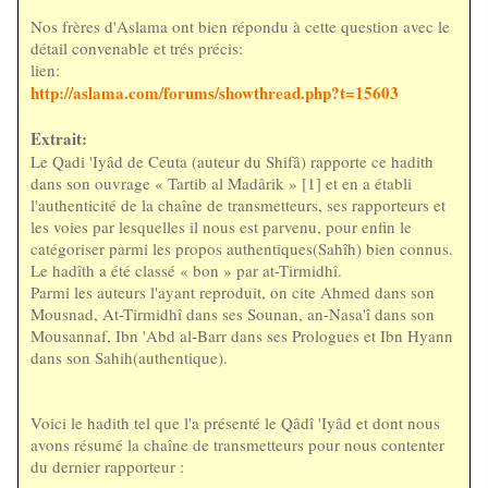
Nos frères d'Aslama ont bien répondu à cette question avec le
détail convenable et trés précis:
lien:
http://aslama.com/forums/showthread.php?t=15603
Extrait:
Le Qadi 'Iyâd de Ceuta (auteur du Shifâ) rapporte ce hadith
dans son ouvrage « Tartib al Madârik » [1] et en a établi
l'authenticité de la chaîne de transmetteurs, ses rapporteurs et
les voies par lesquelles il nous est parvenu, pour enfin le
catégoriser parmi les propos authentiques(Sahîh) bien connus.
Le hadîth a été classé « bon » par at-Tirmidhî.
Parmi les auteurs l'ayant reproduit, on cite Ahmed dans son
Mousnad, At-Tirmidhî dans ses Sounan, an-Nasa'î dans son
Mousannaf, Ibn 'Abd al-Barr dans ses Prologues et Ibn Hyann
dans son Sahih(authentique).
Voici le hadith tel que l'a présenté le Qâdî 'Iyâd et dont nous
avons résumé la chaîne de transmetteurs pour nous contenter
du dernier rapporteur :