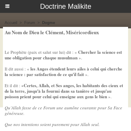
Doctrine Malikite
Accueil
>
Forum
>
Dogme
Au Nom de Dieu le Clément, Miséricordieux
Chercher la science est
Le Prophète (paix et salut sur lui) dit : «
une obligation pour chaque musulman
».
les Anges étendent leurs ailes à celui qui cherche
Il dit aussi : «
la science : par satisfaction de ce qu'il fait
».
«Certes, Allah, et Ses anges, les habitants des cieux et
Et il dit :
de la terre, jusqu'à la fourmi dans sa tanière et jusqu'au
poisson prient pour celui qui enseigne aux gens le bien
».
Qu’Allah fasse de ce Forum une aumône courante pour Sa Face
généreuse.
Que nos intentions soient purement pour Allah seul.