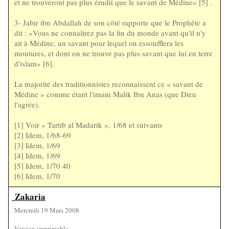
et ne trouveront pas plus érudit que le savant de Médine» [5] .
3- Jabir ibn Abdallah de son côté rapporte que le Prophète a
dit : «Vous ne connaîtrez pas la fin du monde avant qu'il n'y
ait à Médine, un savant pour lequel on essoufflera les
montures, et dont on ne trouve pas plus savant que lui en terre
d'islam» [6].
La majorité des traditionnistes reconnaissent ce « savant de
Médine » comme étant l'imam Malik Ibn Anas (que Dieu
l'agrée).
[1] Voir « Tartib al Madarik », 1/68 et suivants
[2] Idem, 1/68-69
[3] Idem, 1/69
[4] Idem, 1/69
[5] Idem, 1/70 40
[6] Idem, 1/70
Zakaria
Mercredi 19 Mars 2008
Version imprimable