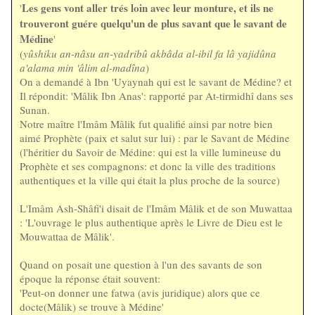
Les gens vont aller trés loin avec leur monture, et ils ne
'
trouveront guére quelqu'un de plus savant que le savant de
Médine
'
(
yûshiku an-nâsu an-yadribû akbâda al-ibil fa lâ yajidûna
a'alama min 'âlim al-madîna
)
On a demandé à Ibn 'Uyaynah qui est le savant de Médine? et
Il répondit: 'Mâlik Ibn Anas': rapporté par At-tirmidhî dans ses
Sunan.
Notre maître l'Imâm Mâlik fut qualifié ainsi par notre bien
aimé Prophète (paix et salut sur lui) : par le Savant de Médine
(l'héritier du Savoir de Médine: qui est la ville lumineuse du
Prophète et ses compagnons: et donc la ville des traditions
authentiques et la ville qui était la plus proche de la source)
L'Imâm Ash-Shâfi'i disait de l'Imâm Mâlik et de son Muwattaa
: 'L'ouvrage le plus authentique après le Livre de Dieu est le
Mouwattaa de Mâlik'.
Quand on posait une question à l'un des savants de son
époque la réponse était souvent:
'Peut-on donner une fatwa (avis juridique) alors que ce
docte(Mâlik) se trouve à Médine'