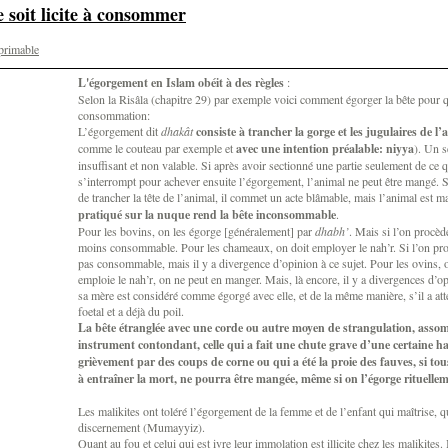
 soit licite à consommer
primable
L'égorgement en Islam obéit à des règles
:
Selon la Risâla (chapitre 29) par exemple voici comment égorger la bête pour qu'e
consommation:
L’égorgement dit
dhakât
consiste à trancher la gorge et les jugulaires de l’
comme le couteau par exemple et
avec une intention préalable: niyya
). Un 
insuffisant et non valable. Si après avoir sectionné une partie seulement de ce qui
s’interrompt pour achever ensuite l’égorgement, l’animal ne peut être mangé. S’
de trancher la tête de l’animal, il commet un acte blâmable, mais l’animal est 
pratiqué sur la nuque rend la bête inconsommable
.
Pour les bovins, on les égorge [généralement] par
dhabh’
. Mais si l’on procèd
moins consommable. Pour les chameaux, on doit employer le nah’r. Si l’on proc
pas consommable, mais il y a divergence d’opinion à ce sujet. Pour les ovins, 
emploie le nah’r, on ne peut en manger. Mais, là encore, il y a divergences d’op
sa mère est considéré comme égorgé avec elle, et de la même manière, s’il a at
foetal et a déjà du poil.
La bête étranglée avec une corde ou autre moyen de strangulation, ass
instrument contondant, celle qui a fait une chute grave d’une certaine ha
grièvement par des coups de corne ou qui a été la proie des fauves, si tou
à entraîner la mort, ne pourra être mangée, même si on l’égorge rituelle
Les malikites ont toléré l’égorgement de la femme et de l’enfant qui maîtrise, qu
discernement (Mumayyiz).
Quant au fou et celui qui est ivre leur immolation est illicite chez les malikites.