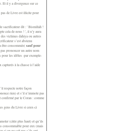
e. Et il y a divergence sur ce
pas de Livre est illicite pour
 sacrificateur dit : ' Bismillah !
pte cela de nous ! ', il n’y aura
t des victimes dahiya ou autres
crificateur s’est abstenu
rra être consommée(
sauf pour
 ne pas prononcer un autre nom
s pour les idôles -par exemple-
 capturés à la chasse à l’aide
’il respecte notre façon
nonce rien) et s’il n’immole pas
 est confirmé par le Coran : comme
des gens du Livre si ceux-ci
moler (citée plus haut) et qu’ils
pas consommable pour eux (mais
 si on ne sait pas s’ils ont