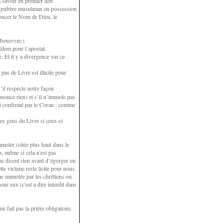
à savoir en premier lieu
mme pubère musulman en possession
noncer le Nom de Dieu, le
umayyaz
).
 Idem pour l’apostat.
e. Et il y a divergence sur ce
pas de Livre est illicite pour
’il respecte notre façon
nonce rien) et s’il n’immole pas
 est confirmé par le Coran : comme
des gens du Livre si ceux-ci
mmoler (citée plus haut dans le
, même si cela n'est pas
 disent rien avant d’égorger ou
te victime reste licite pour nous.
me immolée par les chrétiens ou
r eux (c'est à dire interdit dans
e fait pas la prière obligatoire.