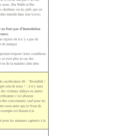
ur nous. Ibn Wahb et Ibn
 chrétiens ou les juifs qui est
re interdit dans leur Livre).
et ne font pas d'immolation
rance.
 région où il n' y a pas de
t de manger.
pectent toujours leurs conditions
 ce n'est plus le cas des
l ou de la manière citée plus
 sacrificateur dit : ' Bismillah !
pte cela de nous ! ', il n’y aura
t des victimes dahiya ou autres
crificateur s’est abstenu
ra être consommée( sauf pour les
 autre nom autre que le Nom de
r exemple-est Haram à la
ut pour les animaux capturés à la