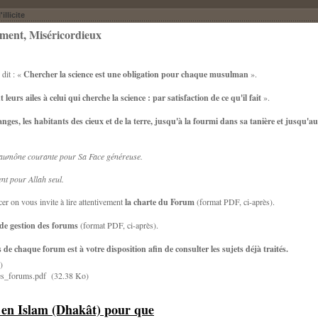
'illicite
ment, Miséricordieux
 dit : «
Chercher la science est une obligation pour chaque musulman
».
leurs ailes à celui qui cherche la science : par satisfaction de ce qu'il fait
».
anges, les habitants des cieux et de la terre, jusqu'à la fourmi dans sa tanière et jusqu'a
 aumône courante pour Sa Face généreuse.
nt pour Allah seul.
r on vous invite à lire attentivement
la charte du Forum
(format PDF, ci-après).
 de gestion des forums
(format PDF, ci-après).
e chaque forum est à votre disposition afin de consulter les sujets déjà traités.
)
s_forums.pdf
(32.38 Ko)
 en Islam (Dhakât) pour que