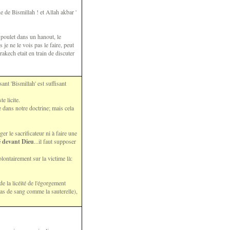
e de Bismillah ! et Allah akbar '
n poulet dans un hanout, le
je ne le vois pas le faire, peut
rakech etait en train de discuter
nt 'Bismillah' est suffisant
e licite.
ite dans notre doctrine; mais cela
er le sacrificateur ni à faire une
té devant Dieu
...il faut supposer
ontairement sur la victime là:
e la licéité de l'égorgement
pas de sang comme la sauterelle),