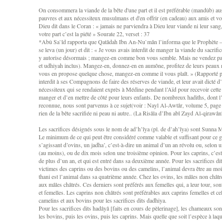
On consommera la viande de la bête d'une part et il est préférable (mandûb) a
pauvres et aux nécessiteux musulmans et d'en offrir (en cadeau) aux amis et vo
Dieu dit dans le Coran : « jamais ne parviendra à Dieu leur viande ni leur sang
votre part c’est la piété » Sourate 22, verset : 37
*Abû Sa`îd rapporta que Qatâdah Ibn An-Nu`mân l’informa que le Prophète —
se leva (un jour) et dit : « Je vous avais interdit de manger la viande du sacrifi
y autorise désormais ; mangez-en comme bon vous semble. Mais ne vendez pas 
et udhiyah inclus). Mangez-en, donnez-en en aumône, profitez de leurs peaux m
vous en propose quelque chose, mangez-en comme il vous plaît. » (Rapporté 
interdit à ses Compagnons de faire des réserves de viande, et leur avait dicté 
nécessiteux qui se rendaient exprès à Médine pendant l’Aïd pour recevoir cette 
manger et d’en mettre de côté pour leurs enfants. De nombreux hadiths, dont l
reconnue, nous sont parvenus à ce sujet(voir : Nayl Al-Awtâr, volume 5, page 
rien de la bête sacrifiée ni peau ni autre.. (La Risâla d’Ibn abî Zayd Al-qirawân
Les sacrifices désignés sous le nom de ad’h’îya (pl. de d’ah’îya) sont Sunna M
Le minimum de ce qui peut être considéré comme valable et suffisant pour ce gen
s’agissant d’ovins, un jadha’, c’est-à-dire un animal d’un an révolu ou, selon 
(au moins), ou de dix mois selon une troisième opinion. Pour les caprins, c’est
de plus d’un an, et qui est entré dans sa deuxième année. Pour les sacrifices d
victimes des caprins ou des bovins ou des camelins, l’animal devra être au moi
thani est l’animal dans sa quatrième année. Chez les ovins, les mâles non châtré
aux mâles châtrés. Ces derniers sont préférés aux femelles qui, a leur tour, so
et femelles. Les caprins non châtrés sont préférables aux caprins femelles et ce
camelins et aux bovins pour les sacrifices dits dadhiya.
Pour les sacrifices dits hadâyâ [faits en cours de pèlerinage], les chameaux son
les bovins, puis les ovins, puis les caprins. Mais quelle que soit l’espèce à laque