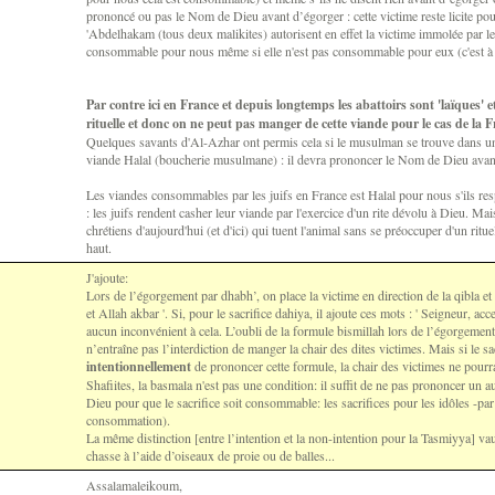
prononcé ou pas le Nom de Dieu avant d’égorger : cette victime reste licite po
'Abdelhakam (tous deux malikites) autorisent en effet la victime immolée par les
consommable pour nous même si elle n'est pas consommable pour eux (c'est à di
Par contre ici en France et depuis longtemps les abattoirs sont 'laïques' 
rituelle et donc on ne peut pas manger de cette viande pour le cas de la F
Quelques savants d'Al-Azhar ont permis cela si le musulman se trouve dans une
viande Halal (boucherie musulmane) : il devra prononcer le Nom de Dieu avan
Les viandes consommables par les juifs en France est Halal pour nous s'ils res
: les juifs rendent casher leur viande par l'exercice d'un rite dévolu à Dieu. Mais
chrétiens d'aujourd'hui (et d'ici) qui tuent l'animal sans se préoccuper d'un ritue
haut.
J'ajoute:
Lors de l’égorgement par dhabh’, on place la victime en direction de la qibla et le
et Allah akbar '. Si, pour le sacrifice dahiya, il ajoute ces mots : ' Seigneur, acce
aucun inconvénient à cela. L’oubli de la formule bismillah lors de l’égorgemen
n’entraîne pas l’interdiction de manger la chair des dites victimes. Mais si le sa
intentionnellement
de prononcer cette formule, la chair des victimes ne pour
Shafiites, la basmala n'est pas une condition: il suffit de ne pas prononcer un
Dieu pour que le sacrifice soit consommable: les sacrifices pour les idôles -pa
consommation).
La même distinction [entre l’intention et la non-intention pour la Tasmiyya] va
chasse à l’aide d’oiseaux de proie ou de balles...
Assalamaleikoum,