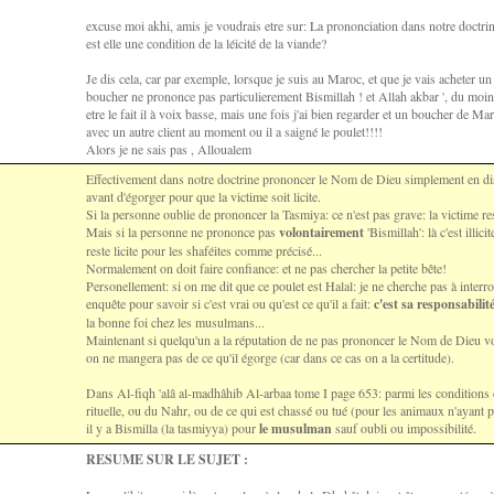
excuse moi akhi, amis je voudrais etre sur: La prononciation dans notre doctrin
est elle une condition de la léicité de la viande?
Je dis cela, car par exemple, lorsque je suis au Maroc, et que je vais acheter u
boucher ne prononce pas particulierement Bismillah ! et Allah akbar ', du moins 
etre le fait il à voix basse, mais une fois j'ai bien regarder et un boucher de Mar
avec un autre client au moment ou il a saigné le poulet!!!!
Alors je ne sais pas , Alloualem
Effectivement dans notre doctrine prononcer le Nom de Dieu simplement en disa
avant d'égorger pour que la victime soit licite.
Si la personne oublie de prononcer la Tasmiya: ce n'est pas grave: la victime rest
Mais si la personne ne prononce pas
volontairement
'Bismillah': là c'est illic
reste licite pour les shaféites comme précisé...
Normalement on doit faire confiance: et ne pas chercher la petite bête!
Personellement: si on me dit que ce poulet est Halal: je ne cherche pas à interrog
enquête pour savoir si c'est vrai ou qu'est ce qu'il a fait:
c'est sa responsabili
la bonne foi chez les musulmans...
Maintenant si quelqu'un a la réputation de ne pas prononcer le Nom de Dieu vol
on ne mangera pas de ce qu'il égorge (car dans ce cas on a la certitude).
Dans Al-fiqh 'alâ al-madhâhib Al-arbaa tome I page 653: parmi les conditions d
rituelle, ou du Nahr, ou de ce qui est chassé ou tué (pour les animaux n'ayant 
il y a Bismilla (la tasmiyya) pour
le musulman
sauf oubli ou impossibilité.
RESUME SUR LE SUJET :