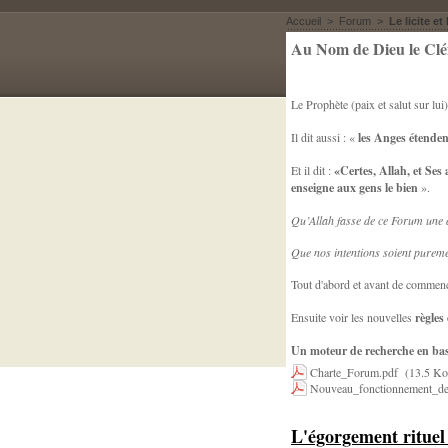
Accueil
>
Forum
>
Le licite et l
Au Nom de Dieu le Clé
Le Prophète (paix et salut sur lui)
Il dit aussi : «
les Anges étendent 
Et il dit :
«Certes, Allah, et Ses 
enseigne aux gens le bien
».
Qu’Allah fasse de ce Forum une
Que nos intentions soient pureme
Tout d'abord et avant de commence
Ensuite voir les nouvelles
règles
Un moteur de recherche en bas d
Charte_Forum.pdf
(13.5 Ko
Nouveau_fonctionnement_de
L'égorgement rituel