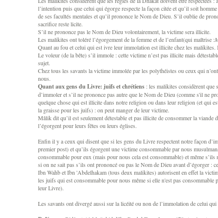
Les malikites considèrent que les règles de la Dhakât doivent être respectées : 
l’intention puis que celui qui égorge respecte la façon citée et qu’il soit ho
de ses facultés mentales et qu’il prononce le Nom de Dieu. S’il oublie de pro
sacrifice reste licite.
S’il ne prononce pas le Nom de Dieu volontairement, la victime sera illicite.
Les malikites ont toléré l’égorgement de la femme et de l’enfant(qui maîtrise :
M
Quant au fou et celui qui est ivre leur immolation est illicite chez les malikites.
Le voleur (de la bête) s’il immole : cette victime n’est pas illicite mais détestabl
sujet.
Chez tous les savants la victime immolée par les polythéistes ou ceux qui n’ont 
nous.
Quant aux gens du Livre: juifs et chrétiens
: les malikites considèrent que s
d’immoler et s’il ne prononce pas autre que le Nom de Dieu (comme s'il ne pro
quelque chose qui est illicite dans notre religion ou dans leur religion (et qui
la graisse pour les juifs) : on peut manger de leur victime.
Mâlik dit qu’il est seulement détestable et pas illicite de consommer la viande 
l’égorgent pour leurs fêtes ou leurs églises.
Enfin il y a ceux qui disent que si les gens du Livre respectent notre façon d’i
premier post) et qu’ils égorgent une victime consommable par nous musulmans
consommable pour eux (mais pour nous cela est consommable) et même s’ils ne
si on ne sait pas s’ils ont prononcé ou pas le Nom de Dieu avant d’égorger : cet
Ibn Wahb et Ibn 'Abdelhakam (tous deux malikites) autorisent en effet la victi
les juifs qui est consommable pour nous même si elle n'est pas consommable pou
leur Livre).
Les savants ont divergé aussi sur la licéité ou non de l’immolation de celui qui n