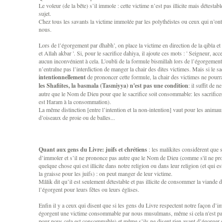
Le voleur (de la bête) s’il immole : cette victime n’est pas illicite mais détestabl
sujet.
Chez tous les savants la victime immolée par les polythéistes ou ceux qui n’ont 
nous.
Lors de l’égorgement par dhabh’, on place la victime en direction de la qibla et le
et Allah akbar '. Si, pour le sacrifice dahiya, il ajoute ces mots : ' Seigneur, acce
aucun inconvénient à cela. L’oubli de la formule bismillah lors de l’égorgemen
n’entraîne pas l’interdiction de manger la chair des dites victimes. Mais si le sa
intentionnellement
de prononcer cette formule, la chair des victimes ne pou
les Shafiites, la basmala (Tasmiyya) n'est pas une condition
: il suffit de
autre que le Nom de Dieu pour que le sacrifice soit consommable: les sacrifice
est Haram à la consommation).
La même distinction [entre l’intention et la non-intention] vaut pour les animaux
d’oiseaux de proie ou de balles...
Quant aux gens du Livre: juifs et chrétiens
: les malikites considèrent que s
d’immoler et s’il ne prononce pas autre que le Nom de Dieu (comme s'il ne pro
quelque chose qui est illicite dans notre religion ou dans leur religion (et qui
la graisse pour les juifs) : on peut manger de leur victime.
Mâlik dit qu’il est seulement détestable et pas illicite de consommer la viande 
l’égorgent pour leurs fêtes ou leurs églises.
Enfin il y a ceux qui disent que si les gens du Livre respectent notre façon d’im
égorgent une victime consommable par nous musulmans, même si cela n'est 
pour nous cela est consommable) et même s’ils ne disent rien avant d’égorger ou