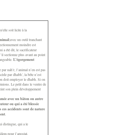
lle soit licite à la
animal
(avec un outil tranchant
sectionnement moindre est
 a été dit, le sacrificateur
il sectionne plus avant au point
mangeable.
L’égorgement
e par nah’r, l’animal n’en est pas
ède par dhabh’, la bête n’est
on doit employer le dhabh. Si on
inions. Le petit dans le ventre de
teint son plein développement
ommée avec un bâton ou autre
uteur ou qui a été blessée
s ces accidents sont de nature
ment
.
i distingue, qui a le
 Idem pour l’apostat.