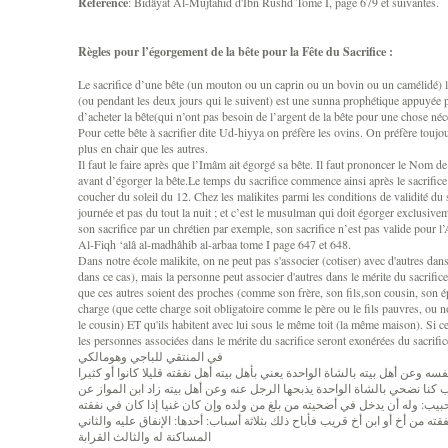
Reférence
: Bidâyat Al-Mujtahid d'Ibn Rushd Tome I, page 679 et suivantes.
Règles pour l’égorgement de la bête pour la Fête du Sacrifice :
Le sacrifice d’une bête (un mouton ou un caprin ou un bovin ou un camélidé) l
(ou pendant les deux jours qui le suivent) est une sunna prophétique appuyée
d’acheter la bête(qui n’ont pas besoin de l’argent de la bête pour une chose néc
Pour cette bête à sacrifier dite Ud-hiyya on préfère les ovins. On préfère toujour
plus en chair que les autres.
Il faut le faire après que l’Imâm ait égorgé sa bête. Il faut prononcer le Nom 
avant d’égorger la bête.Le temps du sacrifice commence ainsi après le sacrifice
coucher du soleil du 12. Chez les malikites parmi les conditions de validité du sac
journée et pas du tout la nuit ; et c’est le musulman qui doit égorger exclusive
son sacrifice par un chrétien par exemple, son sacrifice n’est pas valide pour l’
Al-Fiqh ‘alâ al-madhâhib al-arbaa tome I page 647 et 648.
Dans notre école malikite, on ne peut pas s'associer (cotiser) avec d'autres dans
dans ce cas), mais la personne peut associer d'autres dans le mérite du sacrifice 
que ces autres soient des proches (comme son frère, son fils,son cousin, son ép
charge (que cette charge soit obligatoire comme le père ou le fils pauvres, ou 
le cousin) ET qu'ils habitent avec lui sous le même toit (la même maison). Si ce
les personnes associées dans le mérite du sacrifice seront exonérées du sacrific
في المنتقي للباجي وهومالكي
 وعن أهل بيته بالشاة الواحدة يعني بأهل بيته أهل نفقته قليلا كانوا أو كثيرا
كنا نضحي بالشاة الواحدة يذبحها الرجل عنه وعن أهل بيته زاد ابن المواز عن
حبيب: وله أن يدخل في أضحيته من بلغ من ولده وإن كان غنيا إذا كان في نفقته
ه من أخ أو ابن أخ قريب فأباح ذلك بثلاثة أسباب: أحدها: الإنفاق عليه والثاني
المساكنة له والثالث القرابة