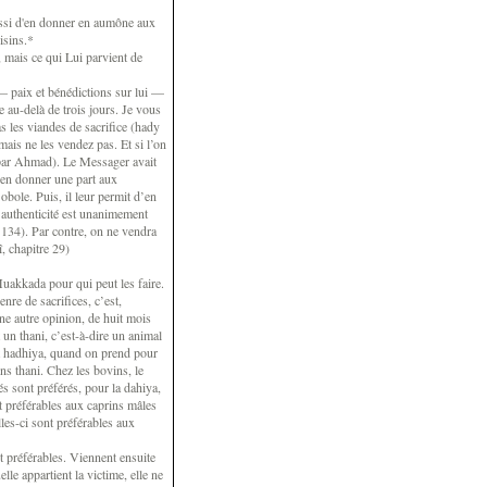
ussi d'en donner en aumône aux
isins.*
, mais ce qui Lui parvient de
 paix et bénédictions sur lui —
ce au-delà de trois jours. Je vous
les viandes de sacrifice (hady
ais ne les vendez pas. Et si l’on
par Ahmad). Le Messager avait
d’en donner une part aux
obole. Puis, il leur permit d’en
’authenticité est unanimement
134). Par contre, on ne vendra
î, chapitre 29)
uakkada pour qui peut les faire.
re de sacrifices, c’est,
une autre opinion, de huit mois
 un thani, c’est-à-dire un animal
it hadhiya, quand on prend pour
ns thani. Chez les bovins, le
s sont préférés, pour la dahiya,
nt préférables aux caprins mâles
lles-ci sont préférables aux
t préférables. Viennent ensuite
lle appartient la victime, elle ne