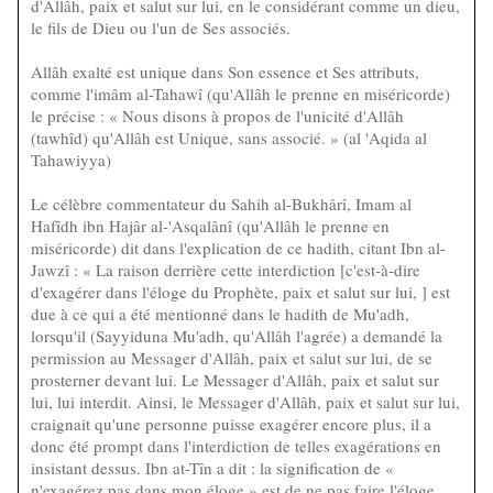
d'Allâh, paix et salut sur lui, en le considérant comme un dieu,
le fils de Dieu ou l'un de Ses associés.
Allâh exalté est unique dans Son essence et Ses attributs,
comme l'imâm al-Tahawî (qu'Allâh le prenne en miséricorde)
le précise : « Nous disons à propos de l'unicité d'Allâh
(tawhîd) qu'Allâh est Unique, sans associé. » (al 'Aqida al
Tahawiyya)
Le célèbre commentateur du Sahih al-Bukhârî, Imam al
Hafîdh ibn Hajâr al-'Asqalânî (qu'Allâh le prenne en
miséricorde) dit dans l'explication de ce hadith, citant Ibn al-
Jawzî : « La raison derrière cette interdiction [c'est-à-dire
d'exagérer dans l'éloge du Prophète, paix et salut sur lui, ] est
due à ce qui a été mentionné dans le hadith de Mu'adh,
lorsqu'il (Sayyiduna Mu'adh, qu'Allâh l'agrée) a demandé la
permission au Messager d'Allâh, paix et salut sur lui, de se
prosterner devant lui. Le Messager d'Allâh, paix et salut sur
lui, lui interdit. Ainsi, le Messager d'Allâh, paix et salut sur lui,
craignait qu'une personne puisse exagérer encore plus, il a
donc été prompt dans l'interdiction de telles exagérations en
insistant dessus. Ibn at-Tîn a dit : la signification de «
n'exagérez pas dans mon éloge » est de ne pas faire l'éloge