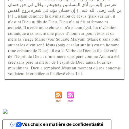
تعرضوا إليه من أذى المسلمين وهجوهم ، وقال في حق حسان
بن ثابت رضي الله عنه : { إن حسان مؤيد في شعره بروح القدس
[4] L’islam dénonce la divinisation de Jésus (paix sur lui), il
n’est ni Dieu ni fils de Dieu. Dieu n’a ni fils ni femme ni
associé, Il a créé toute chose et n’a aucun égal. La révélation
coranique a consacré une place d’honneur pour Jésus et sa
mère la vierge Marie (voir Sourate Maryam (Marie)) sans pour
autant les diviniser ! Jésus (paix et salut sur lui) est un homme
(une créature de Dieu) : il est le Verbe de Dieu et il a été créé
de l’Esprit de Dieu : d’une mère sans père comme Adam a été
créé sans père ni mère : de l’esprit de Dieu aussi. Pour les
musulmans, Dieu a remplacé Jésus au moment où ses ennemis
voulaient le crucifier et l’a élevé chez Lui.
Vos choix en matière de confidentialité