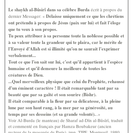
Le shaykh al-Bûsirî dans sa célèbre Burda
écrit à propos du
Délaisse uniquement ce que les chrétiens
dernier Messager: «
ont prétendu à propos de Jésus (paix sur lui) et fait l’éloge
que tu veux à son propos.
Tu peux attribuer à sa personne toute la noblesse possible et
à sa valeur toute la grandeur qui te plaira, car le mérite de
l’Envoyé d’Allah est si illimité qu’on ne saurait l’exprimer
verbalement...
Tout ce que l’on sait sur lui, c’est qu’il appartient à l’espèce
humaine et qu’il demeure la meilleure de toutes les
créatures de Dieu.
...Quel merveilleux physique que celui du Prophète, rehaussé
d’un éminent caractère ! Il était remarquable tant par sa
beauté que par sa gaîté et son sourire (Bishr).
Il était comparable à la fleur par sa délicatesse, à la pleine
lune par son haut rang, à la mer par sa générosité, au
temps par ses desseins (et sa grande volonté).
..»
Voir Al-Burda (le manteau) de Sharaf ad-Dîn al-Bûsîrî, traduit
et commenté en français par Hamza Boubakeur (ancien
recteur de la mosquée de Paris), imp. TIPE, Montreuil, 1980.