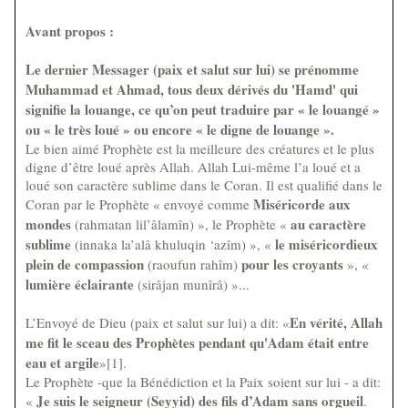
Avant propos :
Le dernier Messager (paix et salut sur lui) se prénomme
Muhammad et Ahmad, tous deux dérivés du 'Hamd' qui
signifie la louange, ce qu’on peut traduire par « le louangé »
ou « le très loué » ou encore « le digne de louange ».
Le bien aimé Prophète est la meilleure des créatures et le plus
digne d’être loué après Allah. Allah Lui-même l’a loué et a
loué son caractère sublime dans le Coran. Il est qualifié dans le
Miséricorde aux
Coran par le Prophète « envoyé comme
mondes
au caractère
(rahmatan lil’âlamîn) », le Prophète «
sublime
le miséricordieux
(innaka la’alâ khuluqin ‘azîm) », «
plein de compassion
pour les croyants
(raoufun rahîm)
», «
lumière éclairante
(sirâjan munîrâ) »...
En vérité, Allah
L’Envoyé de Dieu (paix et salut sur lui) a dit: «
me fit le sceau des Prophètes pendant qu'Adam était entre
eau et argile
»[1].
Le Prophète -que la Bénédiction et la Paix soient sur lui - a dit:
Je suis le seigneur (Seyyid) des fils d’Adam sans orgueil
«
.