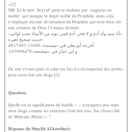
»[2]
NB: Ici le mot ‘Seyyid’ peut se traduire par ‘seigneur ou
maître’ qui marque le degré noble du Prophète, mais cela
n’implique aucune divinisation du Prophète qui reste bien sûr
une créature de Dieu l’Unique divinité.
«أنا سيد ولد آدم و لا فخر، آدم فمن دونه من الأنبياء تحت لوائي»
حديث صحيح لغيره-
أخرجه أبو يعلى في «مسنده» 13/480-481/7493-
و ابن حبان في «صحيحه»14/398/6478
De son vivant (paix et salut sur lui) il a récompensé des poètes
pour avoir fait son éloge.[3]
Question:
Quelle est la signification du hadith « ... n'exagérez pas dans
mon éloge comme les chrétiens l'ont fait avec 'Isa (Jèsus) fils
de Maryam (Marie) » ?
Réponse du Shaykh Al-kawthari: