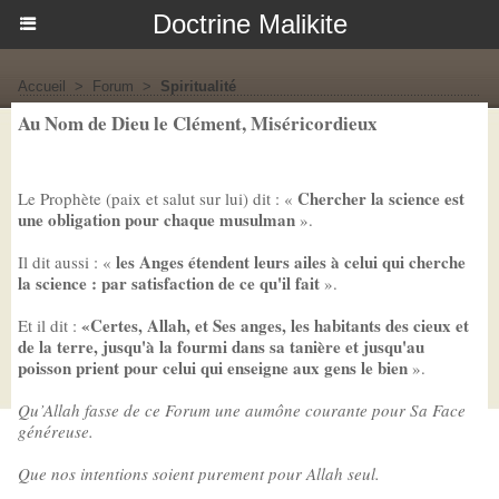
Doctrine Malikite
Accueil
>
Forum
>
Spiritualité
Au Nom de Dieu le Clément, Miséricordieux
Chercher la science est
Le Prophète (paix et salut sur lui) dit : «
une obligation pour chaque musulman
».
les Anges étendent leurs ailes à celui qui cherche
Il dit aussi : «
la science : par satisfaction de ce qu'il fait
».
«Certes, Allah, et Ses anges, les habitants des cieux et
Et il dit :
de la terre, jusqu'à la fourmi dans sa tanière et jusqu'au
poisson prient pour celui qui enseigne aux gens le bien
».
Qu’Allah fasse de ce Forum une aumône courante pour Sa Face
généreuse.
Que nos intentions soient purement pour Allah seul.