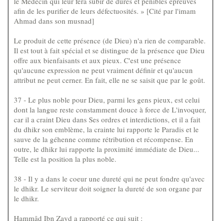
le Médecin qui leur fera subir de dures et pénibles épreuves
afin de les purifier de leurs défectuosités. » [Cité par l'imam
Ahmad dans son musnad]
Le produit de cette présence (de Dieu) n'a rien de comparable.
Il est tout à fait spécial et se distingue de la présence que Dieu
offre aux bienfaisants et aux pieux. C'est une présence
qu'aucune expression ne peut vraiment définir et qu'aucun
attribut ne peut cerner. En fait, elle ne se saisit que par le goût.
37 - Le plus noble pour Dieu, parmi les gens pieux, est celui
dont la langue reste constamment douce à force de L'invoquer,
car il a craint Dieu dans Ses ordres et interdictions, et il a fait
du dhikr son emblème, la crainte lui rapporte le Paradis et le
sauve de la géhenne comme rétribution et récompense. En
outre, le dhikr lui rapporte la proximité immédiate de Dieu...
Telle est la position la plus noble.
38 - Il y a dans le coeur une dureté qui ne peut fondre qu'avec
le dhikr. Le serviteur doit soigner la dureté de son organe par
le dhikr.
Hammâd Ibn Zayd a rapporté ce qui suit :