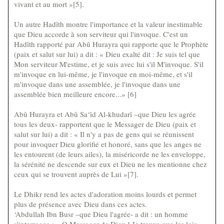
vivant et au mort »[5].
Un autre Hadîth montre l'importance et la valeur inestimable
que Dieu accorde à son serviteur qui l'invoque. C'est un
Hadîth rapporté par Abû Hurayra qui rapporte que le Prophète
(paix et salut sur lui) a dit : « Dieu exalté dit : Je suis tel que
Mon serviteur M'estime, et je suis avec lui s'il M'invoque. S'il
m'invoque en lui-même, je l'invoque en moi-même, et s'il
m'invoque dans une assemblée, je l'invoque dans une
assemblée bien meilleure encore...» [6]
Abû Hurayra et Abû Sa‘îd Al-khudarî –que Dieu les agrée
tous les deux- rapportent que le Messager de Dieu (paix et
salut sur lui) a dit : « Il n'y a pas de gens qui se réunissent
pour invoquer Dieu glorifié et honoré, sans que les anges ne
les entourent (de leurs ailes), la miséricorde ne les enveloppe,
la sérénité ne descende sur eux et Dieu ne les mentionne chez
ceux qui se trouvent auprès de Lui »[7].
Le Dhikr rend les actes d'adoration moins lourds et permet
plus de présence avec Dieu dans ces actes.
‘Abdullah Ibn Busr –que Dieu l'agrée- a dit : un homme