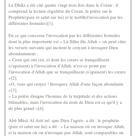
Le Dhikr a été cité quatre vingt trois fois dans le Coran : il
comprend la lecture régulière du Coran, la prière sur le
Prophète(paix et salut sur lui) et le tasbîh(l'invocation par les
différentes formules)[1].
En ce qui concerne l'invocation par les différentes formules
dont la plus importante est « Lâ Ilâha illa Allah » on peut citer
les versets suivants qui incitent le croyant à invoquer Dieu
abondamment :
« Ceux qui ont cru, et dont les cœurs se tranquillisent
(s'apaisent) à l'invocation d'Allah, n'est-ce point par
l'invocation d'Allah que se tranquillisent (s'apaisent) les cœurs
»[2].
«O, vous qui croyez ! Invoquez Allah d'une façon abondante
»[3].
« La prière éloigne l'homme de la turpitude et des actions
blâmables, mais l'invocation du nom de Dieu est ce qu'il y a
de plus grand »[4].
Abû Mûsâ Al-Ash‘arî -que Dieu l'agrée- a dit : le prophète
(paix et salut sur lui) a dit : « La maison où on invoque Allah,
et la maison où on n'invoque pas Allah, sont comparables au