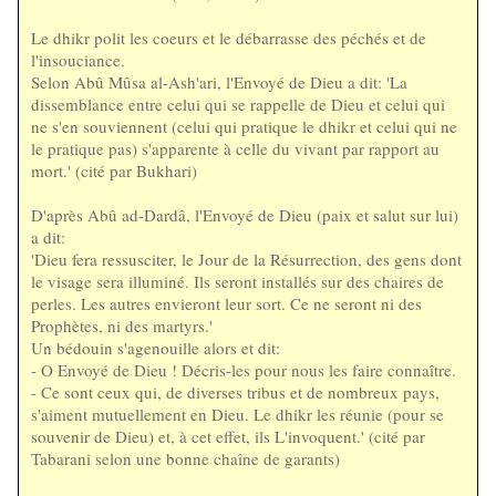
Le dhikr polit les coeurs et le débarrasse des péchés et de
l'insouciance.
Selon Abû Mûsa al-Ash'ari, l'Envoyé de Dieu a dit: 'La
dissemblance entre celui qui se rappelle de Dieu et celui qui
ne s'en souviennent (celui qui pratique le dhikr et celui qui ne
le pratique pas) s'apparente à celle du vivant par rapport au
mort.' (cité par Bukhari)
D'après Abû ad-Dardâ, l'Envoyé de Dieu (paix et salut sur lui)
a dit:
'Dieu fera ressusciter, le Jour de la Résurrection, des gens dont
le visage sera illuminé. Ils seront installés sur des chaires de
perles. Les autres envieront leur sort. Ce ne seront ni des
Prophètes, ni des martyrs.'
Un bédouin s'agenouille alors et dit:
- O Envoyé de Dieu ! Décris-les pour nous les faire connaître.
- Ce sont ceux qui, de diverses tribus et de nombreux pays,
s'aiment mutuellement en Dieu. Le dhikr les réunie (pour se
souvenir de Dieu) et, à cet effet, ils L'invoquent.' (cité par
Tabarani selon une bonne chaîne de garants)