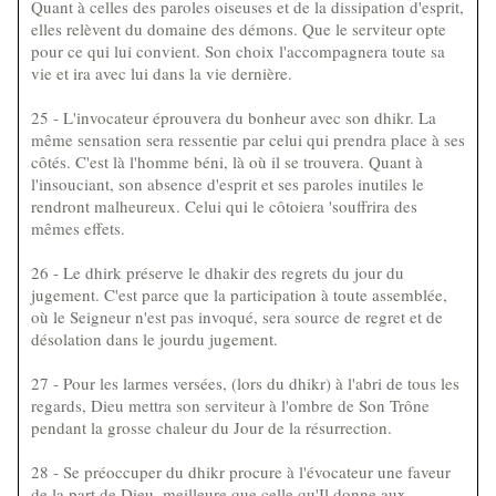
Quant à celles des paroles oiseuses et de la dissipation d'esprit,
elles relèvent du domaine des démons. Que le serviteur opte
pour ce qui lui convient. Son choix l'accompagnera toute sa
vie et ira avec lui dans la vie dernière.
25 - L'invocateur éprouvera du bonheur avec son dhikr. La
même sensation sera ressentie par celui qui prendra place à ses
côtés. C'est là l'homme béni, là où il se trouvera. Quant à
l'insouciant, son absence d'esprit et ses paroles inutiles le
rendront malheureux. Celui qui le côtoiera 'souffrira des
mêmes effets.
26 - Le dhirk préserve le dhakir des regrets du jour du
jugement. C'est parce que la participation à toute assemblée,
où le Seigneur n'est pas invoqué, sera source de regret et de
désolation dans le jourdu jugement.
27 - Pour les larmes versées, (lors du dhikr) à l'abri de tous les
regards, Dieu mettra son serviteur à l'ombre de Son Trône
pendant la grosse chaleur du Jour de la résurrection.
28 - Se préoccuper du dhikr procure à l'évocateur une faveur
de la part de Dieu, meilleure que celle qu'Il donne aux