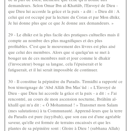
demandeurs. Selon Omar Ibn al-Khattâb, l'Envoyé de Dieu -
que Dieu lui accorde la grâce et la paix - a dit : « Dieu dit : A
celui qui est occupé par la lecture du Coran et par Mon dhikr,
Je lui donne plus que ce que Je donne aux demandeurs. »
29 - Le dhikr est la plus facile des pratiques cultuelles mais il
compte au nombre des plus magnifiques et des plus
profitables. C'est que le mouvement des lèvres est plus aisé
que celui des membres. Alors que si quelqu'un se met à
bouger un de ces membres nuit et jour comme le dhakir
(l'invocateur) bouge sa langue, cela l'épuiserait et le
fatiguerait, et il lui serait impossible de continuer.
30 - Il constitue la pépinière du Paradis. Tirmidhi a rapporté ce
bon témoignage de 'Abd Allâh Ibn Mas`ûd : « L'Envoyé de
Dieu - que Dieu lui accorde la grâce et la paix - a dit : « J'ai
rencontré, au cours de mon ascension nocturne, Ibrâhîm al-
khalîl qui m'a dit : « Ô Mohammad ! » Transmet mon Salam
(mes salutations) à ta Communauté. Apprend-leurs que la terre
du Paradis est pure (tayyibah), que son eau est d'une agréable
saveur, qu'elle est formée de terrains encaissés et que les
plantes de sa pépinière sont : Gloire à Dieu ! (subhana Allah)