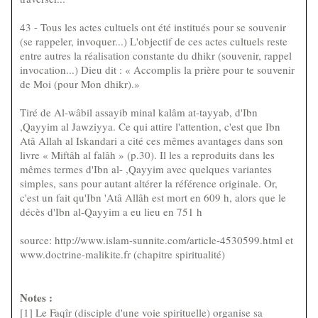
43 - Tous les actes cultuels ont été institués pour se souvenir
(se rappeler, invoquer...) L'objectif de ces actes cultuels reste
entre autres la réalisation constante du dhikr (souvenir, rappel
invocation...) Dieu dit : « Accomplis la prière pour te souvenir
de Moi (pour Mon dhikr).»
Tiré de Al-wâbil assayib minal kalâm at-tayyab, d'Ibn
,Qayyim al Jawziyya. Ce qui attire l'attention, c'est que Ibn
Atâ Allah al Iskandari a cité ces mêmes avantages dans son
livre « Miftâh al falâh » (p.30). Il les a reproduits dans les
mêmes termes d'Ibn al- ,Qayyim avec quelques variantes
simples, sans pour autant altérer la référence originale. Or,
c'est un fait qu'Ibn 'Atâ Allâh est mort en 609 h, alors que le
décès d'Ibn al-Qayyim a eu lieu en 751 h
source: http://www.islam-sunnite.com/article-4530599.html et
www.doctrine-malikite.fr (chapitre spiritualité)
Notes :
[1] Le Faqîr (disciple d'une voie spirituelle) organise sa