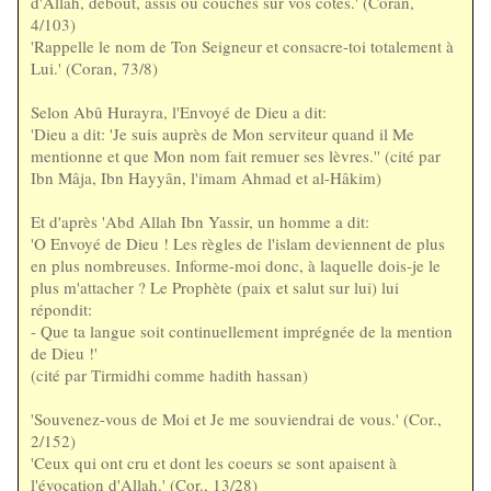
d'Allah, debout, assis ou couchés sur vos côtés.' (Coran,
4/103)
'Rappelle le nom de Ton Seigneur et consacre-toi totalement à
Lui.' (Coran, 73/8)
Selon Abû Hurayra, l'Envoyé de Dieu a dit:
'Dieu a dit: 'Je suis auprès de Mon serviteur quand il Me
mentionne et que Mon nom fait remuer ses lèvres.'' (cité par
Ibn Mâja, Ibn Hayyân, l'imam Ahmad et al-Hâkim)
Et d'après 'Abd Allah Ibn Yassir, un homme a dit:
'O Envoyé de Dieu ! Les règles de l'islam deviennent de plus
en plus nombreuses. Informe-moi donc, à laquelle dois-je le
plus m'attacher ? Le Prophète (paix et salut sur lui) lui
répondit:
- Que ta langue soit continuellement imprégnée de la mention
de Dieu !'
(cité par Tirmidhi comme hadith hassan)
'Souvenez-vous de Moi et Je me souviendrai de vous.' (Cor.,
2/152)
'Ceux qui ont cru et dont les coeurs se sont apaisent à
l'évocation d'Allah.' (Cor., 13/28)