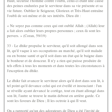
Haut, sécurise l'homme contre l'oubli, celui-ci étant une cause
des peines endurées par le serviteur dans sa vie présente et sa
vie future. Oublier le Seigneur, Glorieux et Très-Haut entraîne
l'oubli de soi-même et de ses intérêts. Dieu dit :
« Ne soyez pas comme ceux qui ont oublié Allah ; (Allah) leur
a fait alors oublier leurs propres personnes ; ceux-là sont les
pervers. » (Coran, 59/19)
33 - Le dhikr propulse le serviteur, qu'il soit allongé dans son
lit, qu'il vaque à ses occupations au marché, qu'il soit malade
ou en bonne santé et qu'il soit dans un état qui le baigne dans
le bonheur et de douceur. Il n'y a rien qui puisse produire de
tels effets à tous les moments et dans toutes les circonstances à
l'exception du dhikr.
Le dhikr fait avancer le serviteur alors qu'il dort dans son lit, à
tel point qu'il devance celui qui est éveillé et insouciant : l'un
se réveille ayant devancé le cortège, tout en étant allongé dans
son lit, l'autre se trouve le matin debout en arrière garde. Ce
sont les faveurs de Dieu ; Il les octroie à qui Il veut.
On a rapporté qu'un des adorateurs de Dieu a été l'invité de