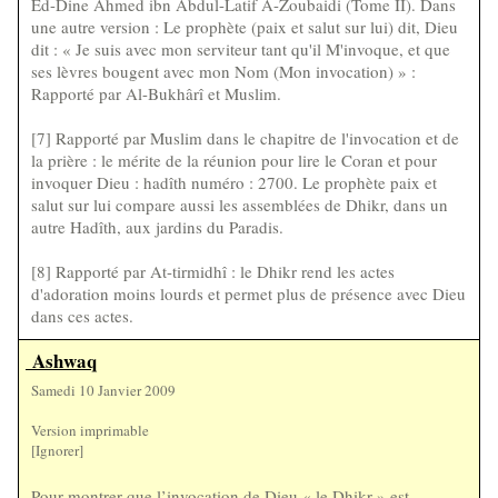
Ed-Dine Ahmed ibn Abdul-Latif A-Zoubaidi (Tome II). Dans
une autre version : Le prophète (paix et salut sur lui) dit, Dieu
dit : « Je suis avec mon serviteur tant qu'il M'invoque, et que
ses lèvres bougent avec mon Nom (Mon invocation) » :
Rapporté par Al-Bukhârî et Muslim.
[7] Rapporté par Muslim dans le chapitre de l'invocation et de
la prière : le mérite de la réunion pour lire le Coran et pour
invoquer Dieu : hadîth numéro : 2700. Le prophète paix et
salut sur lui compare aussi les assemblées de Dhikr, dans un
autre Hadîth, aux jardins du Paradis.
[8] Rapporté par At-tirmidhî : le Dhikr rend les actes
d'adoration moins lourds et permet plus de présence avec Dieu
dans ces actes.
Ashwaq
Samedi 10 Janvier 2009
Version imprimable
[Ignorer]
Pour montrer que l’invocation de Dieu « le Dhikr » est