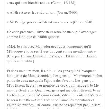
ceux qui sont bienfaisants. » (Coran, 16/128)
« Allâh est avec les endurants. » (Coran, 8/66)
« Ne t'afflige pas car Allah est avec nous. » (Coran, 9/40)
De cette présence, l'invocateur retire beaucoup d'avantages
comme l'indique ce hadîth quodsi:
«Moi, Je suis avec Mon adorateur aussi longtemps qu'il
M'invoque et que ses lèvres bougent en me mentionnant. »
[Cité par l'imam Ahmad, Ibn Maja, al Hâkim et Ibn Habbân
qui l'a authentifié]
Et dans un autre récit, Il a dit : « Les gens qui M'invoquent
font partie de Mon assemblée. Les gens qui Me remercient font
partie de ceux auxquels J'ajoute des faveurs. Les gens qui
M'obéissent figurent au nombre de ceux pour lesquels Je Me
montre Généreux. Quant aux gens qui me désobéissent, Je ne
les frustrerai pas de Ma miséricorde s'ils se repentent à Moi car
Je serai leur Bien-Aimé. C'est que J'aime les repentants et
J'aime les purifiés. Par contre, s'ils ne se repentent pas, Je serai