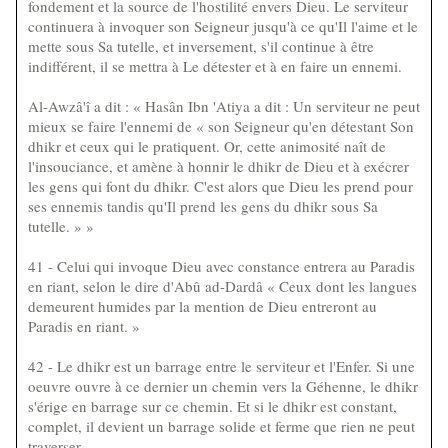
fondement et la source de l'hostilité envers Dieu. Le serviteur
continuera à invoquer son Seigneur jusqu'à ce qu'Il l'aime et le
mette sous Sa tutelle, et inversement, s'il continue à être
indifférent, il se mettra à Le détester et à en faire un ennemi.
Al-Awzâ'î a dit : « Hasân Ibn 'Atiya a dit : Un serviteur ne peut
mieux se faire l'ennemi de « son Seigneur qu'en détestant Son
dhikr et ceux qui le pratiquent. Or, cette animosité naît de
l'insouciance, et amène à honnir le dhikr de Dieu et à exécrer
les gens qui font du dhikr. C'est alors que Dieu les prend pour
ses ennemis tandis qu'Il prend les gens du dhikr sous Sa
tutelle. » »
41 - Celui qui invoque Dieu avec constance entrera au Paradis
en riant, selon le dire d'Abû ad-Dardâ « Ceux dont les langues
demeurent humides par la mention de Dieu entreront au
Paradis en riant. »
42 - Le dhikr est un barrage entre le serviteur et l'Enfer. Si une
oeuvre ouvre à ce dernier un chemin vers la Géhenne, le dhikr
s'érige en barrage sur ce chemin. Et si le dhikr est constant,
complet, il devient un barrage solide et ferme que rien ne peut
traverser...