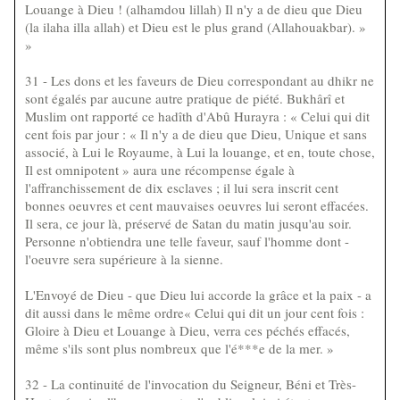
Louange à Dieu ! (alhamdou lillah) Il n'y a de dieu que Dieu
(la ilaha illa allah) et Dieu est le plus grand (Allahouakbar). »
»
31 - Les dons et les faveurs de Dieu correspondant au dhikr ne
sont égalés par aucune autre pratique de piété. Bukhârî et
Muslim ont rapporté ce hadîth d'Abû Hurayra : « Celui qui dit
cent fois par jour : « Il n'y a de dieu que Dieu, Unique et sans
associé, à Lui le Royaume, à Lui la louange, et en, toute chose,
Il est omnipotent » aura une récompense égale à
l'affranchissement de dix esclaves ; il lui sera inscrit cent
bonnes oeuvres et cent mauvaises oeuvres lui seront effacées.
Il sera, ce jour là, préservé de Satan du matin jusqu'au soir.
Personne n'obtiendra une telle faveur, sauf l'homme dont -
l'oeuvre sera supérieure à la sienne.
L'Envoyé de Dieu - que Dieu lui accorde la grâce et la paix - a
dit aussi dans le même ordre« Celui qui dit un jour cent fois :
Gloire à Dieu et Louange à Dieu, verra ces péchés effacés,
même s'ils sont plus nombreux que l'é***e de la mer. »
32 - La continuité de l'invocation du Seigneur, Béni et Très-