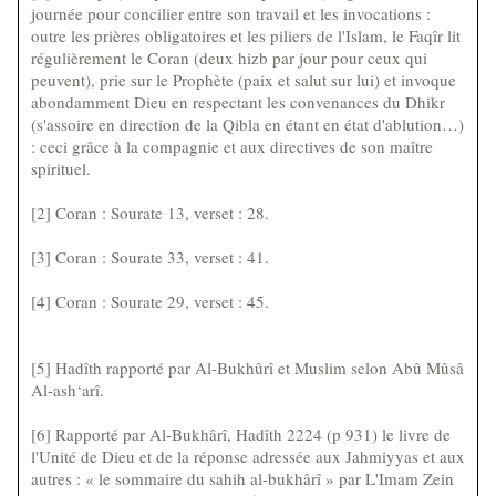
journée pour concilier entre son travail et les invocations :
outre les prières obligatoires et les piliers de l'Islam, le Faqîr lit
régulièrement le Coran (deux hizb par jour pour ceux qui
peuvent), prie sur le Prophète (paix et salut sur lui) et invoque
abondamment Dieu en respectant les convenances du Dhikr
(s'assoire en direction de la Qibla en étant en état d'ablution…)
: ceci grâce à la compagnie et aux directives de son maître
spirituel.
[2] Coran : Sourate 13, verset : 28.
[3] Coran : Sourate 33, verset : 41.
[4] Coran : Sourate 29, verset : 45.
[5] Hadîth rapporté par Al-Bukhûrî et Muslim selon Abû Mûsâ
Al-ash‘arî.
[6] Rapporté par Al-Bukhârî, Hadîth 2224 (p 931) le livre de
l'Unité de Dieu et de la réponse adressée aux Jahmiyyas et aux
autres : « le sommaire du sahih al-bukhârî » par L'Imam Zein