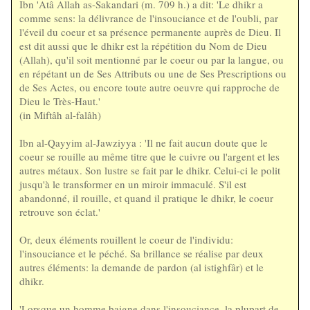
Ibn 'Atâ Allah as-Sakandari (m. 709 h.) a dit: 'Le dhikr a
comme sens: la délivrance de l'insouciance et de l'oubli, par
l'éveil du coeur et sa présence permanente auprès de Dieu. Il
est dit aussi que le dhikr est la répétition du Nom de Dieu
(Allah), qu'il soit mentionné par le coeur ou par la langue, ou
en répétant un de Ses Attributs ou une de Ses Prescriptions ou
de Ses Actes, ou encore toute autre oeuvre qui rapproche de
Dieu le Très-Haut.'
(in Miftâh al-falâh)
Ibn al-Qayyim al-Jawziyya : 'Il ne fait aucun doute que le
coeur se rouille au même titre que le cuivre ou l'argent et les
autres métaux. Son lustre se fait par le dhikr. Celui-ci le polit
jusqu'à le transformer en un miroir immaculé. S'il est
abandonné, il rouille, et quand il pratique le dhikr, le coeur
retrouve son éclat.'
Or, deux éléments rouillent le coeur de l'individu:
l'insouciance et le péché. Sa brillance se réalise par deux
autres éléments: la demande de pardon (al istighfâr) et le
dhikr.
'Lorsque un homme baigne dans l'insouciance, la plupart de