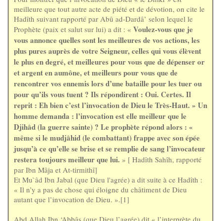
meilleure que tout autre acte de piété et de dévotion, on cite le
Hadîth suivant rapporté par Abû ad-Dardâ’ selon lequel le
Voulez-vous que je
Prophète (paix et salut sur lui) a dit : «
vous annonce quelles sont les meilleures de vos actions, les
plus pures auprès de votre Seigneur, celles qui vous élèvent
le plus en degré, et meilleures pour vous que de dépenser or
et argent en aumône, et meilleurs pour vous que de
rencontrer vos ennemis lors d’une bataille pour les tuer ou
pour qu’ils vous tuent ? Ils répondirent : Oui. Certes. Il
reprit : Eh bien c’est l’invocation de Dieu le Très-Haut. » Un
homme demanda : l’invocation est elle meilleur que le
Djihâd (la guerre sainte) ? Le prophète répond alors : «
même si le mudjâhid (le combattant) frappe avec son épée
jusqu’à ce qu’elle se brise et se remplie de sang l’invocateur
restera toujours meilleur que lui.
» [ Hadîth Sahîh, rapporté
par Ibn Mâja et At-tirmithî]
Et Mu`âd Ibn Jabal (que Dieu l'agrée) a dit suite à ce Hadîth :
« Il n’y a pas de chose qui éloigne du châtiment de Dieu
autant que l’invocation de Dieu. ».[1]
Abd Allah Ibn ‘Abbâs (que Dieu l’agrée) dit « l’interprète du