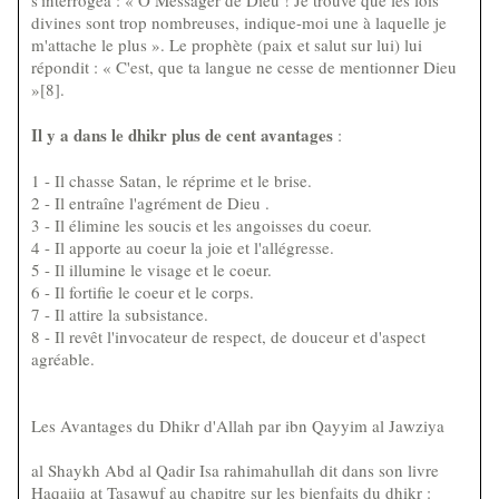
s'interrogea : « O Messager de Dieu ! Je trouve que les lois
divines sont trop nombreuses, indique-moi une à laquelle je
m'attache le plus ». Le prophète (paix et salut sur lui) lui
répondit : « C'est, que ta langue ne cesse de mentionner Dieu
»[8].
Il y a dans le dhikr plus de cent avantages
:
1 - Il chasse Satan, le réprime et le brise.
2 - Il entraîne l'agrément de Dieu .
3 - Il élimine les soucis et les angoisses du coeur.
4 - Il apporte au coeur la joie et l'allégresse.
5 - Il illumine le visage et le coeur.
6 - Il fortifie le coeur et le corps.
7 - Il attire la subsistance.
8 - Il revêt l'invocateur de respect, de douceur et d'aspect
agréable.
Les Avantages du Dhikr d'Allah par ibn Qayyim al Jawziya
al Shaykh Abd al Qadir Isa rahimahullah dit dans son livre
Haqaiiq at Tasawuf au chapitre sur les bienfaits du dhikr :