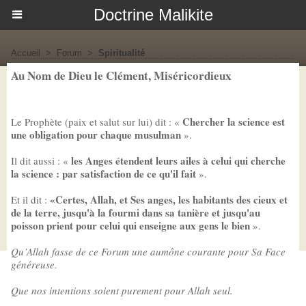
Doctrine Malikite
Accueil
>
Forum
>
Spiritualité
Au Nom de Dieu le Clément, Miséricordieux
Chercher la science est
Le Prophète (paix et salut sur lui) dit : «
une obligation pour chaque musulman
».
les Anges étendent leurs ailes à celui qui cherche
Il dit aussi : «
la science : par satisfaction de ce qu'il fait
».
«Certes, Allah, et Ses anges, les habitants des cieux et
Et il dit :
de la terre, jusqu'à la fourmi dans sa tanière et jusqu'au
poisson prient pour celui qui enseigne aux gens le bien
».
Qu’Allah fasse de ce Forum une aumône courante pour Sa Face
généreuse.
Que nos intentions soient purement pour Allah seul.