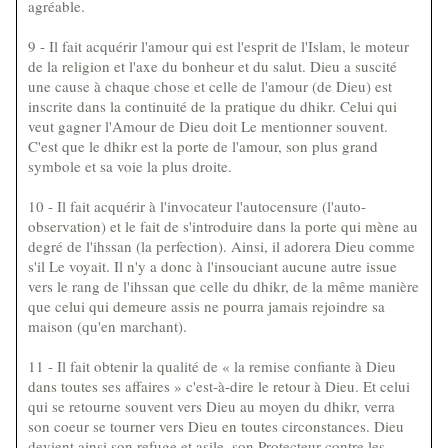
agréable.
9 - Il fait acquérir l'amour qui est l'esprit de l'Islam, le moteur
de la religion et l'axe du bonheur et du salut. Dieu a suscité
une cause à chaque chose et celle de l'amour (de Dieu) est
inscrite dans la continuité de la pratique du dhikr. Celui qui
veut gagner l'Amour de Dieu doit Le mentionner souvent.
C'est que le dhikr est la porte de l'amour, son plus grand
symbole et sa voie la plus droite.
10 - Il fait acquérir à l'invocateur l'autocensure (l'auto-
observation) et le fait de s'introduire dans la porte qui mène au
degré de l'ihssan (la perfection). Ainsi, il adorera Dieu comme
s'il Le voyait. Il n'y a donc à l'insouciant aucune autre issue
vers le rang de l'ihssan que celle du dhikr, de la même manière
que celui qui demeure assis ne pourra jamais rejoindre sa
maison (qu'en marchant).
11 - Il fait obtenir la qualité de « la remise confiante à Dieu
dans toutes ses affaires » c'est-à-dire le retour à Dieu. Et celui
qui se retourne souvent vers Dieu au moyen du dhikr, verra
son coeur se tourner vers Dieu en toutes circonstances. Dieu
devient ainsi son refuge et asile, son Protecteur contre les