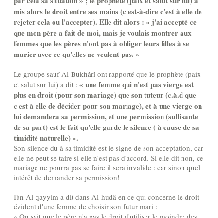
par cela sa situation » ; le prophète (paix et salut sur lui) a
mis alors le droit entre ses mains (c'est-à-dire c'est à elle de
rejeter cela ou l'accepter). Elle dit alors : « j'ai accepté ce
que mon père a fait de moi, mais je voulais montrer aux
femmes que les pères n'ont pas à obliger leurs filles à se
marier avec ce qu'elles ne veulent pas. »
Le groupe sauf Al-Bukhârî ont rapporté que le prophète (paix
« une femme qui n'est pas vierge est
et salut sur lui) a dit :
plus en droit (pour son mariage) que son tuteur (c.à.d que
c'est à elle de décider pour son mariage), et à une vierge on
lui demandera sa permission, et une permission (suffisante
de sa part) est le fait qu'elle garde le silence ( à cause de sa
timidité naturelle) ».
Son silence du à sa timidité est le signe de son acceptation, car
elle ne peut se taire si elle n'est pas d'accord. Si elle dit non, ce
mariage ne pourra pas se faire il sera invalide : car sinon quel
intérêt de demander sa permission!
Ibn Al-qayyim a dit dans Al-hudâ en ce qui concerne le droit
évident d'une femme de choisir son futur mari :
« On sait que le père n'a pas le droit d'utiliser le moindre des