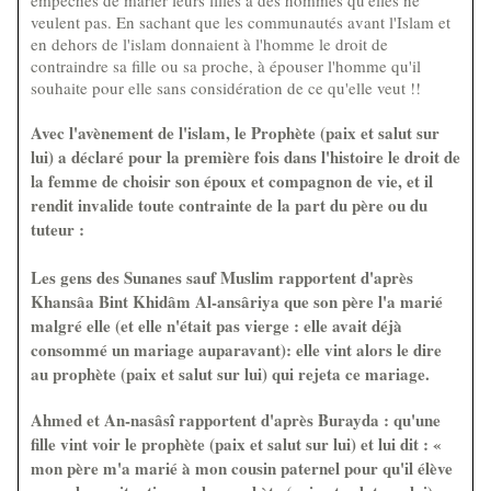
empêchés de marier leurs filles à des hommes qu'elles ne
veulent pas. En sachant que les communautés avant l'Islam et
en dehors de l'islam donnaient à l'homme le droit de
contraindre sa fille ou sa proche, à épouser l'homme qu'il
souhaite pour elle sans considération de ce qu'elle veut !!
Avec l'avènement de l'islam, le Prophète (paix et salut sur
lui) a déclaré pour la première fois dans l'histoire le droit de
la femme de choisir son époux et compagnon de vie, et il
rendit invalide toute contrainte de la part du père ou du
tuteur :
Les gens des Sunanes sauf Muslim rapportent d'après
Khansâa Bint Khidâm Al-ansâriya que son père l'a marié
malgré elle (et elle n'était pas vierge : elle avait déjà
consommé un mariage auparavant): elle vint alors le dire
au prophète (paix et salut sur lui) qui rejeta ce mariage.
Ahmed et An-nasâsî rapportent d'après Burayda : qu'une
fille vint voir le prophète (paix et salut sur lui) et lui dit : «
mon père m'a marié à mon cousin paternel pour qu'il élève