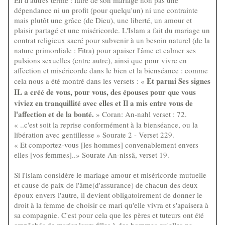
En d'autres terme : faire de son mariage non pas une
dépendance ni un profit (pour quelqu'un) ni une contrainte
mais plutôt une grâce (de Dieu), une liberté, un amour et
plaisir partagé et une miséricorde. L'Islam a fait du mariage un
contrat religieux sacré pour subvenir à un besoin naturel (de la
nature primordiale : Fitra) pour apaiser l'âme et calmer ses
pulsions sexuelles (entre autre), ainsi que pour vivre en
affection et miséricorde dans le bien et la bienséance : comme
Et parmi Ses signes
cela nous a été montré dans les versets : «
IL a créé de vous, pour vous, des épouses pour que vous
viviez en tranquillité avec elles et Il a mis entre vous de
l'affection et de la bonté.
» Coran: An-nahl verset : 72.
« ..c'est soit la reprise conformément à la bienséance, ou la
libération avec gentillesse » Sourate 2 - Verset 229.
« Et comportez-vous [les hommes] convenablement envers
elles [vos femmes]..» Sourate An-nissâ, verset 19.
Si l'islam considère le mariage amour et miséricorde mutuelle
et cause de paix de l'âme(d'assurance) de chacun des deux
époux envers l'autre, il devient obligatoirement de donner le
droit à la femme de choisir ce mari qu'elle vivra et s'apaisera à
sa compagnie. C'est pour cela que les pères et tuteurs ont été