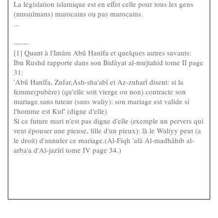
La législation islamique est en effet celle pour tous les gens
(musulmans) marocains ou pas marocains.
...
------
[1] Quant à l'Imâm Abû Hanîfa et quelques autres savants:
Ibn Rushd rapporte dans son Bidâyat al-mujtahid tome II page
31:
'Abû Hanîfa, Zufar,Ash-sha'abî et Az-zuharî disent: si la
femme(pubère) (qu'elle soit vierge ou non) contracte son
mariage sans tuteur (sans waliy): son mariage est valide si
l'homme est Kuf' (digne d'elle)
Si ce future mari n'est pas digne d'elle (exemple un pervers qui
veut épouser une pieuse, fille d'un pieux): là le Waliyy peut (a
le droit) d'annuler ce mariage.(Al-Fiqh 'alâ Al-madhâhib al-
arba'a d'Al-jazîrî tome IV page 34.)