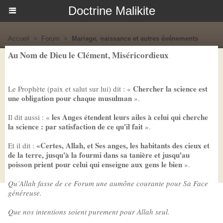
Doctrine Malikite
Accueil
>
Forum
>
Mariage, naissance et autres événements
Au Nom de Dieu le Clément, Miséricordieux
Chercher la science est
Le Prophète (paix et salut sur lui) dit : «
une obligation pour chaque musulman
».
les Anges étendent leurs ailes à celui qui cherche
Il dit aussi : «
la science : par satisfaction de ce qu'il fait
».
«Certes, Allah, et Ses anges, les habitants des cieux et
Et il dit :
de la terre, jusqu'à la fourmi dans sa tanière et jusqu'au
poisson prient pour celui qui enseigne aux gens le bien
».
Qu’Allah fasse de ce Forum une aumône courante pour Sa Face
généreuse.
Que nos intentions soient purement pour Allah seul.