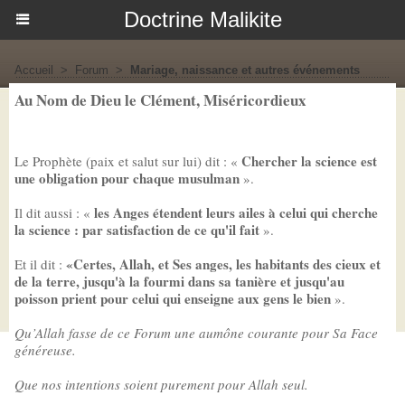
Doctrine Malikite
Accueil
>
Forum
>
Mariage, naissance et autres événements
Au Nom de Dieu le Clément, Miséricordieux
Chercher la science est
Le Prophète (paix et salut sur lui) dit : «
une obligation pour chaque musulman
».
les Anges étendent leurs ailes à celui qui cherche
Il dit aussi : «
la science : par satisfaction de ce qu'il fait
».
«Certes, Allah, et Ses anges, les habitants des cieux et
Et il dit :
de la terre, jusqu'à la fourmi dans sa tanière et jusqu'au
poisson prient pour celui qui enseigne aux gens le bien
».
Qu’Allah fasse de ce Forum une aumône courante pour Sa Face
généreuse.
Que nos intentions soient purement pour Allah seul.