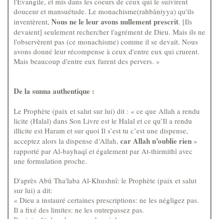
l'Evangile, et mis dans les coeurs de ceux qui le suivirent
douceur et mansuétude. Le monachisme(rahbâniyya) qu'ils
Nous ne le leur avons nullement prescrit
inventèrent,
. [Ils
devaient] seulement rechercher l'agrément de Dieu. Mais ils ne
l'observèrent pas (ce monachisme) comme il se devait. Nous
avons donné leur récompense à ceux d'entre eux qui crurent.
Mais beaucoup d'entre eux furent des pervers. »
De la sunna authentique :
Le Prophète (paix et salut sur lui) dit : « ce que Allah a rendu
licite (Halal) dans Son Livre est le Halal et ce qu’Il a rendu
illicite est Haram et sur quoi Il s’est tu c’est une dispense,
car Allah n’oublie rien
acceptez alors la dispense d’Allah,
»
rapporté par Al-bayhaqî et également par At-thirmithî avec
une formulation proche.
D'après Abû Tha'laba Al-Khushnî: le Prophète (paix et salut
sur lui) a dit:
« Dieu a instauré certaines prescriptions: ne les négligez pas.
Il a fixé des limites: ne les outrepassez pas.