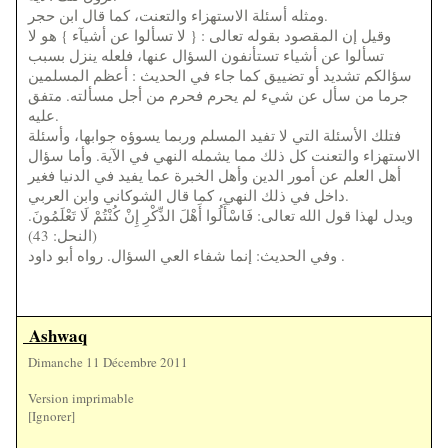
ومثله أسئلة الاستهزاء والتعنت، كما قال ابن حجر.
وقيل إن المقصود بقوله تعالى : { لا تسألوا عن أشيآء } هو لا
تسألوا عن أشياء تستأنفون السؤال عنها، فلعله ينزل بسبب
سؤالكم تشديد أو تضييق كما جاء في الحديث : أعظم المسلمين
جرما من سأل عن شيء لم يحرم فحرم من أجل مسألته. متفق
عليه.
فتلك الأسئلة التي لا تفيد المسلم وربما يسوؤه جوابها، وأسئلة
الاستهزاء والتعنت كل ذلك مما يشمله النهي في الآية. وأما سؤال
أهل العلم عن أمور الدين وأهل الخبرة عما يفيد في الدنيا فغير
داخل في ذلك النهي، كما قال الشوكاني وابن العربي.
ويدل لهذا قول الله تعالى: فَاسْأَلُوا أَهْلَ الذِّكْرِ إِنْ كُنْتُمْ لَا تَعْلَمُونَ.
(النحل: 43)
وفي الحديث: إنما شفاء العي السؤال. رواه أبو داود .
Ashwaq
Dimanche 11 Décembre 2011
Version imprimable
[Ignorer]