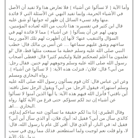
وأما الآية { لا تسألوا عن أشياء } فلا تعارض هذا ولا تفيد أن الأصل
في الأشياء الحرمة، وإنما تفيد النهي عن الأسئلة التي لا فائدة
منها وقد تسيء السائل إن ظهر له جوابها أو شق عليه.
قال ابن كثير في تفسيره: هذا تأديب من الله لعباده المؤمنين،
ونهي لهم عن أن يسألوا { عن أشياء } مما لا فائدة لهم في
السؤال والتنقيب عنها؛ لأنها إن أظهرت لهم تلك الأمور ربما
ساءتهم وشق عليهم سماعها .... عن أنس بن مالك قال: خطب
النبي صلى الله عليه وسلم خطبة ما سمعت مثلها قط، قال 'لو
تعلمون ما أعلم لضحكتم قليلا ولبكيتم كثيرا' قال: فغطى أصحاب
رسول الله صلى الله عليه وسلم وجوههم لهم خنين. فقال رجل:
من أبي؟ قال: 'فلان'، فنزلت هذه الآية: { لا تسألوا عن أشياء }.
رواه البخاري ومسلم.
وعن ابن عباس قال: كان قوم يسألون رسول الله صلى الله عليه
وسلم استهزاء، فيقول الرجل: من أبي؟ ويقول الرجل تضل ناقته:
أين ناقتي؟ فأنزل الله فيهم هذه الآية: يا أيها الذين آمنوا لا تسألوا
عن أشياء إن تبد لكم تسؤكم. حتى فرغ من الآية كلها. رواه
البخاري ....اهـ.
وقال الطبري: إذا بدا لكم حقيقة ما تسألون عنه ساءكم إبداؤه،
كالذي سأل من أبي؟ فقيل له: أبوك فلان، أو الذي سأل أين أبي؟
فقيل له: في النار، أو الذي قال: أفي كل عام يا رسول الله، قال:
لا، ولو قلت نعم لوجبت ولما استطعتم. فذلك مما روي في سبب
نزول تلك الآية.