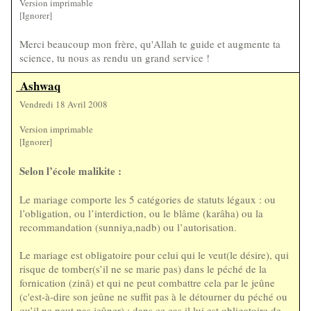
Version imprimable
[Ignorer]
Merci beaucoup mon frère, qu'Allah te guide et augmente ta
science, tu nous as rendu un grand service !
Ashwaq
Vendredi 18 Avril 2008
Version imprimable
[Ignorer]
Selon l’école malikite :
Le mariage comporte les 5 catégories de statuts légaux : ou
l’obligation, ou l’interdiction, ou le blâme (karâha) ou la
recommandation (sunniya,nadb) ou l’autorisation.
Le mariage est obligatoire pour celui qui le veut(le désire), qui
risque de tomber(s’il ne se marie pas) dans le péché de la
fornication (zinâ) et qui ne peut combattre cela par le jeûne
(c'est-à-dire son jeûne ne suffit pas à le détourner du péché ou
qu’il ne peut pas jeûner) : dans ce cas il lui est obligatoire de