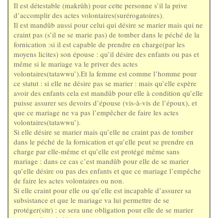
Il est détestable (makrûh) pour cette personne s’il la prive
d’accomplir des actes volontaires(surérogatoires).
Il est mandûb aussi pour celui qui désire se marier mais qui ne
craint pas (s’il ne se marie pas) de tomber dans le péché de la
fornication :si il est capable de prendre en charge(par les
moyens licites) son épouse : qu’il désire des enfants ou pas et
même si le mariage va le priver des actes
volontaires(tatawwu’).Et la femme est comme l’homme pour
ce statut : si elle ne désire pas se marier : mais qu’elle espère
avoir des enfants cela est mandûb pour elle à condition qu’elle
puisse assurer ses devoirs d’épouse (vis-à-vis de l’époux), et
que ce mariage ne va pas l’empêcher de faire les actes
volontaires(tatawwu’).
Si elle désire se marier mais qu’elle ne craint pas de tomber
dans le péché de la fornication et qu’elle peut se prendre en
charge par elle-même et qu’elle est protégé même sans
mariage : dans ce cas c’est mandûb pour elle de se marier
qu’elle désire ou pas des enfants et que ce mariage l’empêche
de faire les actes volontaires ou non.
Si elle craint pour elle ou qu’elle est incapable d’assurer sa
subsistance et que le mariage va lui permettre de se
protéger(sitr) : ce sera une obligation pour elle de se marier