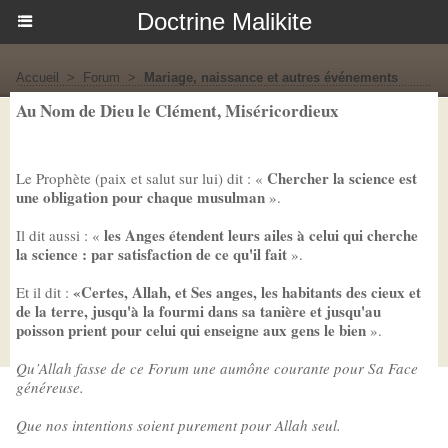
Doctrine Malikite
Accueil
>
Forum
>
Mariage, naissance et autres événements
Au Nom de Dieu le Clément, Miséricordieux
Chercher la science est
Le Prophète (paix et salut sur lui) dit : «
une obligation pour chaque musulman
».
les Anges étendent leurs ailes à celui qui cherche
Il dit aussi : «
la science : par satisfaction de ce qu'il fait
».
«Certes, Allah, et Ses anges, les habitants des cieux et
Et il dit :
de la terre, jusqu'à la fourmi dans sa tanière et jusqu'au
poisson prient pour celui qui enseigne aux gens le bien
».
Qu’Allah fasse de ce Forum une aumône courante pour Sa Face
généreuse.
Que nos intentions soient purement pour Allah seul.