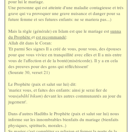
pour lui le mariage.
Une personne qui est atteinte d'une maladie contagieuse et trés
grave qui va provoquer une grave nuisance et danger pour sa
future femme et ses futures enfants: ne se mariera pas...)
Mais la règle (générale) en Islam est que le mariage est
sunna
du Prophète
et
est recommandé
:
Allah dit dans le Coran:
'Et parmi Ses signes Il a créé de vous, pour vous, des épouses
pour que vous viviez en tranquillité avec elles et Il a mis entre
vous de l'affection et de la bonté(miséricorde). Il y a en cela
des preuves pour des gens qui réfléchissent'
(Sourate 30, verset 21)
Le Prophète (paix et salut sur lui) dit:
'mariez vous, et faites des enfants: ainsi je serai fier de
vous(
ubâhî bikum
) devant les autres communautés au jour du
jugement'.
Dans d'autres Hadîths le Prophète (paix et salut sur lui) nous
informe sur les innombrables bienfaits du mariage (bienfaits
physiques, spirituels, morales..)
Se marier c'est compléter sa religion et fermer la porte de la