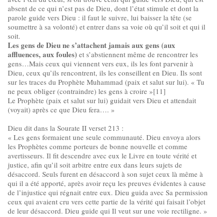
absent de ce qui n’est pas de Dieu, dont l’état stimule et dont la
parole guide vers Dieu : il faut le suivre, lui baisser la tête (se
soumettre à sa volonté) et entrer dans sa voie où qu’il soit et qui il
soit.
Les gens de Dieu ne s’attachent jamais aux gens (aux
affluences, aux foules)
et s’abstiennent même de rencontrer les
gens…Mais ceux qui viennent vers eux, ils les font parvenir à
Dieu, ceux qu’ils rencontrent, ils les conseillent en Dieu. Ils sont
sur les traces du Prophète Muhammad (paix et salut sur lui). « Tu
ne peux obliger (contraindre) les gens à croire »[11]
Le Prophète (paix et salut sur lui) guidait vers Dieu et attendait
(voyait) après ce que Dieu fera…. »
Dieu dit dans la Sourate II verset 213 :
« Les gens formaient une seule communauté. Dieu envoya alors
les Prophètes comme porteurs de bonne nouvelle et comme
avertisseurs. Il fit descendre avec eux le Livre en toute vérité et
justice, afin qu’il soit arbitre entre eux dans leurs sujets de
désaccord. Seuls furent en désaccord à son sujet ceux là même à
qui il a été apporté, après avoir reçu les preuves évidentes à cause
de l’injustice qui régnait entre eux. Dieu guida avec Sa permission
ceux qui avaient cru vers cette partie de la vérité qui faisait l’objet
de leur désaccord. Dieu guide qui Il veut sur une voie rectiligne. »