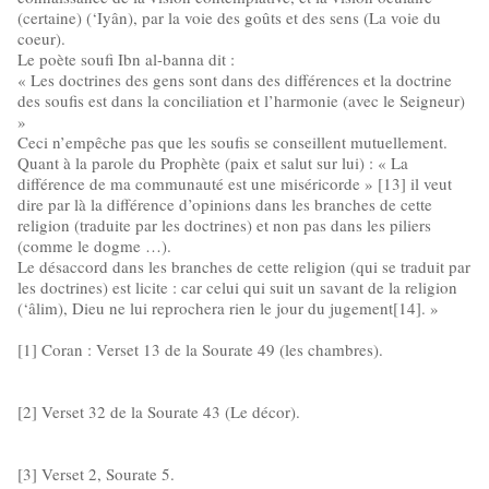
(certaine) (‘Iyân), par la voie des goûts et des sens (La voie du
coeur).
Le poète soufi Ibn al-banna dit :
« Les doctrines des gens sont dans des différences et la doctrine
des soufis est dans la conciliation et l’harmonie (avec le Seigneur)
»
Ceci n’empêche pas que les soufis se conseillent mutuellement.
Quant à la parole du Prophète (paix et salut sur lui) : « La
différence de ma communauté est une miséricorde » [13] il veut
dire par là la différence d’opinions dans les branches de cette
religion (traduite par les doctrines) et non pas dans les piliers
(comme le dogme …).
Le désaccord dans les branches de cette religion (qui se traduit par
les doctrines) est licite : car celui qui suit un savant de la religion
(‘âlim), Dieu ne lui reprochera rien le jour du jugement[14]. »
[1] Coran : Verset 13 de la Sourate 49 (les chambres).
[2] Verset 32 de la Sourate 43 (Le décor).
[3] Verset 2, Sourate 5.