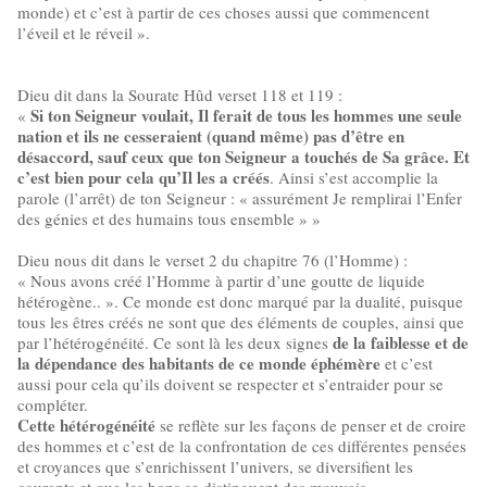
monde) et c’est à partir de ces choses aussi que commencent
l’éveil et le réveil ».
Dieu dit dans la Sourate Hûd verset 118 et 119 :
Si ton Seigneur voulait, Il ferait de tous les hommes une seule
«
nation et ils ne cesseraient (quand même) pas d’être en
désaccord, sauf ceux que ton Seigneur a touchés de Sa grâce. Et
c’est bien pour cela qu’Il les a créés
. Ainsi s’est accomplie la
parole (l’arrêt) de ton Seigneur : « assurément Je remplirai l’Enfer
des génies et des humains tous ensemble » »
Dieu nous dit dans le verset 2 du chapitre 76 (l’Homme) :
« Nous avons créé l’Homme à partir d’une goutte de liquide
hétérogène.. ». Ce monde est donc marqué par la dualité, puisque
tous les êtres créés ne sont que des éléments de couples, ainsi que
de la faiblesse et de
par l’hétérogénéité. Ce sont là les deux signes
la dépendance des habitants de ce monde éphémère
et c’est
aussi pour cela qu’ils doivent se respecter et s’entraider pour se
compléter.
Cette hétérogénéité
se reflète sur les façons de penser et de croire
des hommes et c’est de la confrontation de ces différentes pensées
et croyances que s’enrichissent l’univers, se diversifient les