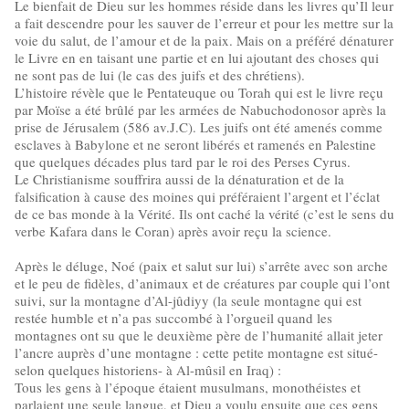
Le bienfait de Dieu sur les hommes réside dans les livres qu’Il leur
a fait descendre pour les sauver de l’erreur et pour les mettre sur la
voie du salut, de l’amour et de la paix. Mais on a préféré dénaturer
le Livre en en taisant une partie et en lui ajoutant des choses qui
ne sont pas de lui (le cas des juifs et des chrétiens).
L’histoire révèle que le Pentateuque ou Torah qui est le livre reçu
par Moïse a été brûlé par les armées de Nabuchodonosor après la
prise de Jérusalem (586 av.J.C). Les juifs ont été amenés comme
esclaves à Babylone et ne seront libérés et ramenés en Palestine
que quelques décades plus tard par le roi des Perses Cyrus.
Le Christianisme souffrira aussi de la dénaturation et de la
falsification à cause des moines qui préféraient l’argent et l’éclat
de ce bas monde à la Vérité. Ils ont caché la vérité (c’est le sens du
verbe Kafara dans le Coran) après avoir reçu la science.
Après le déluge, Noé (paix et salut sur lui) s’arrête avec son arche
et le peu de fidèles, d’animaux et de créatures par couple qui l’ont
suivi, sur la montagne d’Al-jûdiyy (la seule montagne qui est
restée humble et n’a pas succombé à l’orgueil quand les
montagnes ont su que le deuxième père de l’humanité allait jeter
l’ancre auprès d’une montagne : cette petite montagne est situé-
selon quelques historiens- à Al-mûsil en Iraq) :
Tous les gens à l’époque étaient musulmans, monothéistes et
parlaient une seule langue, et Dieu a voulu ensuite que ces gens