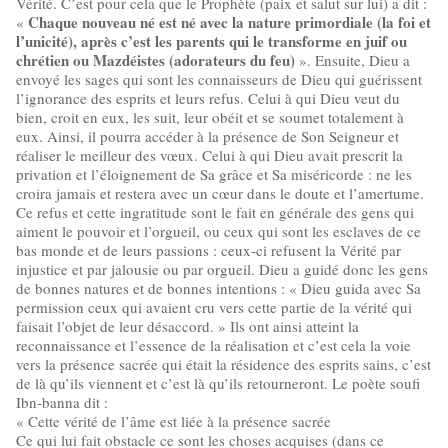
Vérité. C’est pour cela que le Prophète (paix et salut sur lui) a dit :
Chaque nouveau né est né avec la nature primordiale (la foi et
«
l’unicité), après c’est les parents qui le transforme en juif ou
chrétien ou Mazdéistes (adorateurs du feu)
». Ensuite, Dieu a
envoyé les sages qui sont les connaisseurs de Dieu qui guérissent
l’ignorance des esprits et leurs refus. Celui à qui Dieu veut du
bien, croit en eux, les suit, leur obéit et se soumet totalement à
eux. Ainsi, il pourra accéder à la présence de Son Seigneur et
réaliser le meilleur des vœux. Celui à qui Dieu avait prescrit la
privation et l’éloignement de Sa grâce et Sa miséricorde : ne les
croira jamais et restera avec un cœur dans le doute et l’amertume.
Ce refus et cette ingratitude sont le fait en générale des gens qui
aiment le pouvoir et l’orgueil, ou ceux qui sont les esclaves de ce
bas monde et de leurs passions : ceux-ci refusent la Vérité par
injustice et par jalousie ou par orgueil. Dieu a guidé donc les gens
de bonnes natures et de bonnes intentions : « Dieu guida avec Sa
permission ceux qui avaient cru vers cette partie de la vérité qui
faisait l’objet de leur désaccord. » Ils ont ainsi atteint la
reconnaissance et l’essence de la réalisation et c’est cela la voie
vers la présence sacrée qui était la résidence des esprits sains, c’est
de là qu’ils viennent et c’est là qu’ils retourneront. Le poète soufi
Ibn-banna dit :
« Cette vérité de l’âme est liée à la présence sacrée
Ce qui lui fait obstacle ce sont les choses acquises (dans ce