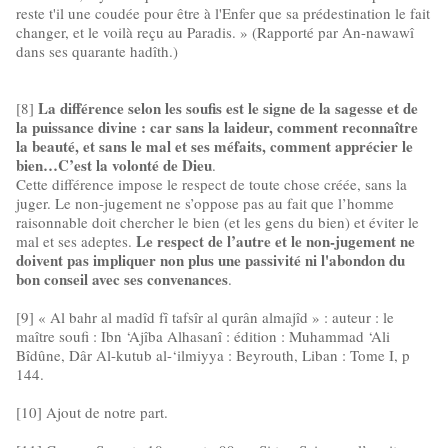
reste t'il une coudée pour être à l'Enfer que sa prédestination le fait
changer, et le voilà reçu au Paradis. » (Rapporté par An-nawawî
dans ses quarante hadîth.)
La différence selon les soufis est le signe de la sagesse et de
[8]
la puissance divine : car sans la laideur, comment reconnaître
la beauté, et sans le mal et ses méfaits, comment apprécier le
bien…C’est la volonté de Dieu
.
Cette différence impose le respect de toute chose créée, sans la
juger. Le non-jugement ne s’oppose pas au fait que l’homme
raisonnable doit chercher le bien (et les gens du bien) et éviter le
Le respect de l’autre et le non-jugement ne
mal et ses adeptes.
doivent pas impliquer non plus une passivité ni l'abondon du
bon conseil avec ses convenances
.
[9] « Al bahr al madîd fî tafsîr al qurân almajîd » : auteur : le
maître soufi : Ibn ‘Ajîba Alhasanî : édition : Muhammad ‘Ali
Bîdûne, Dâr Al-kutub al-‘ilmiyya : Beyrouth, Liban : Tome I, p
144.
[10] Ajout de notre part.