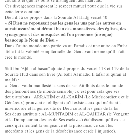
courants et que les bons se distinguent des mauvais.
Ces divergences imposent le respect mutuel pour que la vie sur
cette terre continue.
Dieu dit à ce propos dans la Sourate Al-Hadjj verset 40:
Si Dieu ne repoussait pas les gens les uns par les autres on
«
aurait assurément démoli bien des monastères, des églises, des
synagogues et des mosquées où l’on prononce (invoque)
beaucoup le Nom de Dieu
»
Dans l’autre monde une partie va au Paradis et une autre en Enfer.
Telle fut la volonté sempiternelle de Dieu avant même qu’Il n’ait
créé le monde.
Sidi Ibn ‘Ajîba al-hasanî ajoute à propos du verset 118 et 119 de la
Sourate Hûd dans son livre (Al bahr Al madîd fî tafsîr al qurân al
majîd) :
« Dieu a voulu manifesté le sens de ses Attributs dans le monde
des phénomènes (le monde sensible) : c’est pour cela que ses
deux attributs : ARRAHÎM et AL-KARÎM (Le Miséricordieux et le
Généreux) prouvent et obligent qu’il existe ceux qui méritent la
miséricorde et la générosité de Dieu ce sont les gens de la foi.
Ses deux attributs : AL-MUNTAQIM et AL-QAHHÂR (le Vengeur
et le Dompteur au dessus de Ses esclaves) établissent qu’il existe
ceux qui méritent la vengeance et la puissance, ce sont les
mécréants et les gens de la désobéissance et (de l’injustice).