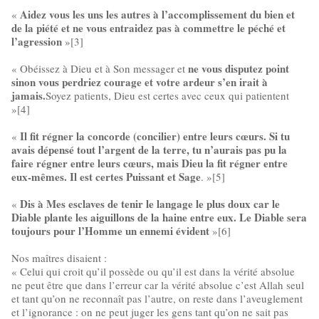
Aidez vous les uns les autres à l’accomplissement du bien et
«
de la piété et ne vous entraidez pas à commettre le péché et
l’agression
»[3]
ne vous disputez point
« Obéissez à Dieu et à Son messager et
sinon vous perdriez courage et votre ardeur s’en irait à
jamais.
Soyez patients, Dieu est certes avec ceux qui patientent
»[4]
Il fit régner la concorde (concilier) entre leurs cœurs. Si tu
«
avais dépensé tout l’argent de la terre, tu n’aurais pas pu la
faire régner entre leurs cœurs, mais Dieu la fit régner entre
eux-mêmes. Il est certes Puissant et Sage
. »[5]
Dis à Mes esclaves de tenir le langage le plus doux car le
«
Diable plante les aiguillons de la haine entre eux. Le Diable sera
toujours pour l’Homme un ennemi évident
»[6]
Nos maîtres disaient :
« Celui qui croit qu’il possède ou qu’il est dans la vérité absolue
ne peut être que dans l’erreur car la vérité absolue c’est Allah seul
et tant qu’on ne reconnaît pas l’autre, on reste dans l’aveuglement
et l’ignorance : on ne peut juger les gens tant qu’on ne sait pas