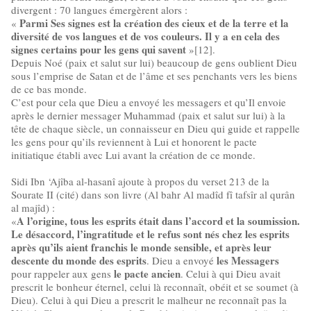
divergent : 70 langues émergèrent alors :
Parmi Ses signes est la création des cieux et de la terre et la
«
diversité de vos langues et de vos couleurs. Il y a en cela des
signes certains pour les gens qui savent
»[12].
Depuis Noé (paix et salut sur lui) beaucoup de gens oublient Dieu
sous l’emprise de Satan et de l’âme et ses penchants vers les biens
de ce bas monde.
C’est pour cela que Dieu a envoyé les messagers et qu’Il envoie
après le dernier messager Muhammad (paix et salut sur lui) à la
tête de chaque siècle, un connaisseur en Dieu qui guide et rappelle
les gens pour qu’ils reviennent à Lui et honorent le pacte
initiatique établi avec Lui avant la création de ce monde.
Sidi Ibn ‘Ajîba al-hasanî ajoute à propos du verset 213 de la
Sourate II (cité) dans son livre (Al bahr Al madîd fî tafsîr al qurân
al majîd) :
A l’origine, tous les esprits était dans l’accord et la soumission.
«
Le désaccord, l’ingratitude et le refus sont nés chez les esprits
après qu’ils aient franchis le monde sensible, et après leur
descente du monde des esprits
les Messagers
. Dieu a envoyé
le pacte ancien
pour rappeler aux gens
. Celui à qui Dieu avait
prescrit le bonheur éternel, celui là reconnaît, obéit et se soumet (à
Dieu). Celui à qui Dieu a prescrit le malheur ne reconnaît pas la