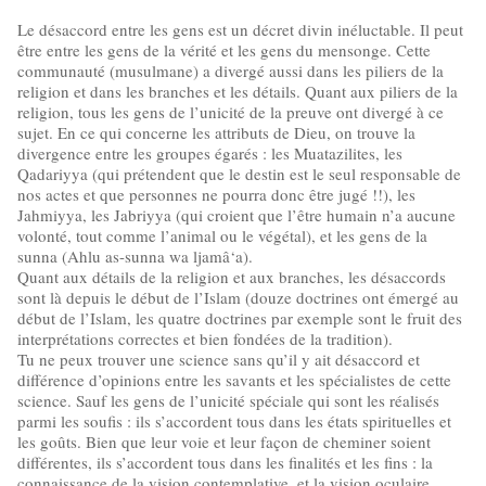
Le désaccord entre les gens est un décret divin inéluctable. Il peut
être entre les gens de la vérité et les gens du mensonge. Cette
communauté (musulmane) a divergé aussi dans les piliers de la
religion et dans les branches et les détails. Quant aux piliers de la
religion, tous les gens de l’unicité de la preuve ont divergé à ce
sujet. En ce qui concerne les attributs de Dieu, on trouve la
divergence entre les groupes égarés : les Muatazilites, les
Qadariyya (qui prétendent que le destin est le seul responsable de
nos actes et que personnes ne pourra donc être jugé !!), les
Jahmiyya, les Jabriyya (qui croient que l’être humain n’a aucune
volonté, tout comme l’animal ou le végétal), et les gens de la
sunna (Ahlu as-sunna wa ljamâ‘a).
Quant aux détails de la religion et aux branches, les désaccords
sont là depuis le début de l’Islam (douze doctrines ont émergé au
début de l’Islam, les quatre doctrines par exemple sont le fruit des
interprétations correctes et bien fondées de la tradition).
Tu ne peux trouver une science sans qu’il y ait désaccord et
différence d’opinions entre les savants et les spécialistes de cette
science. Sauf les gens de l’unicité spéciale qui sont les réalisés
parmi les soufis : ils s’accordent tous dans les états spirituelles et
les goûts. Bien que leur voie et leur façon de cheminer soient
différentes, ils s’accordent tous dans les finalités et les fins : la
connaissance de la vision contemplative, et la vision oculaire