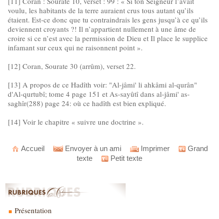
[11] Coran : Sourate 10, verset : 99 : « Si ton Seigneur l’avait
voulu, les habitants de la terre auraient crus tous autant qu’ils
étaient. Est-ce donc que tu contraindrais les gens jusqu’à ce qu’ils
deviennent croyants ?! Il n’appartient nullement à une âme de
croire si ce n’est avec la permission de Dieu et Il place le supplice
infamant sur ceux qui ne raisonnent point ».
[12] Coran, Sourate 30 (arrûm), verset 22.
[13] A propos de ce Hadîth voir: "Al-jâmi' li ahkâmi al-qurân"
d'Al-qurtubî; tome 4 page 151 et As-sayûtî dans al-jâmi' as-
saghîr(288) page 24: où ce hadîth est bien expliqué.
[14] Voir le chapitre « suivre une doctrine ».
Accueil
Envoyer à un ami
Imprimer
Grand
texte
Petit texte
Présentation