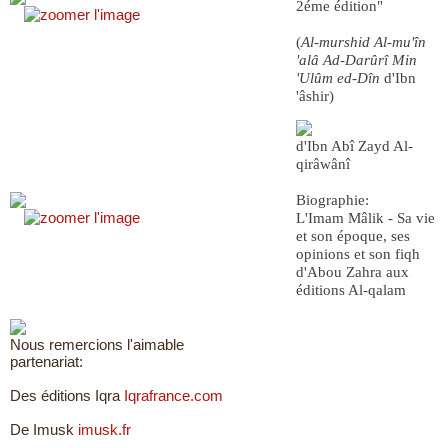
2éme édition"
(
Al-murshid Al-mu'în
'alâ Ad-Darûrî Min
'Ulûm ed-Dîn
d'Ibn
'âshir)
d'Ibn Abî Zayd Al-
qirâwânî
Biographie:
L'Imam Mâlik - Sa vie
et son époque, ses
opinions et son fiqh
d'Abou Zahra aux
éditions Al-qalam
Nous remercions l'aimable
partenariat:
Des éditions Iqra
Iqrafrance.com
De Imusk
imusk.fr