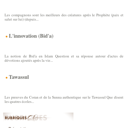
Que doit t-on croire vis-à-vis des
compagnons du Prophète paix et salut sur lui ?
Les compagnons sont les meilleurs des créatures après le Prophète (paix et
salut sur lui) (depuis...
L'innovation (Bid'a)
L'Innovation(Bid'a)
La notion de Bid'a en Islam Question et sa réponse autour d'actes de
dévotions ajoutés après la vie...
Tawassul
Tawassul
Les preuves du Coran et de la Sunna authentique sur le Tawassul Que disent
les quatres écoles...