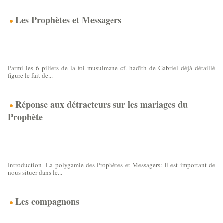
Les Prophètes et Messagers
Que doit -on croire vis à vis des Prophètes et
Messagers
Parmi les 6 piliers de la foi musulmane cf. hadîth de Gabriel déjà détaillé
figure le fait de...
Réponse aux détracteurs sur les mariages du
Prophète
Réponse aux détracteurs sur les mariages du
dernier Messager
Introduction- La polygamie des Prophètes et Messagers: Il est important de
nous situer dans le...
Les compagnons