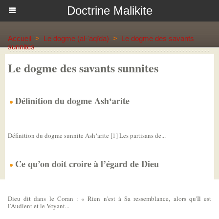
Doctrine Malikite
Accueil
>
Le dogme (al-'aqîda)
>
Le dogme des savants
sunnites
Le dogme des savants sunnites
Définition du dogme Ash‘arite
Définition du dogme Ash‘arite
Définition du dogme sunnite Ash‘arite [1] Les partisans de...
Ce qu’on doit croire à l’égard de Dieu
Ce qu’on doit croire à l’égard de Dieu
Dieu dit dans le Coran : « Rien n'est à Sa ressemblance, alors qu'Il est
l'Audient et le Voyant...