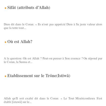
Sifât (attributs d’Allah)
Sifât (attributs d’Allah)
Dieu dit dans le Coran: « Ils n’ont pas apprécié Dieu à Sa juste valeur alors
que la terre tout...
Où est Allah?
Où est Allah ? Peut-on penser à Son essence ?
A la question: Où est Allah ? Peut-on penser à Son essence ? On répond par
le Coran, la Sunna et...
Etablissement sur le Trône(Istiwâ)
Al –Istiwâ sur le Trône (établissement sur le
Trône) chez les savants
Allah qu'Il soit exalté dit dans le Coran: « Le Tout Miséricordieux S'est
établi [istawâ] sur le...