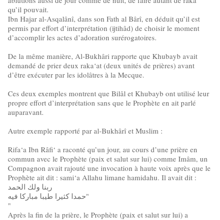
ablutions aussi de jour comme de nuit, de faire autant de raka‘
qu’il pouvait.
Ibn Hajar al-Asqalânî, dans son Fath al Bârî, en déduit qu’il est
permis par effort d’interprétation (ijtihâd) de choisir le moment
d’accomplir les actes d’adoration surérogatoires.
De la même manière, Al-Bukhâri rapporte que Khubayb avait
demandé de prier deux raka‘at (deux unités de prières) avant
d’être exécuter par les idolâtres à la Mecque.
Ces deux exemples montrent que Bilâl et Khubayb ont utilisé leur
propre effort d’interprétation sans que le Prophète en ait parlé
auparavant.
Autre exemple rapporté par al-Bukhârî et Muslim :
Rifa‘a Ibn Râfi‘ a raconté qu’un jour, au cours d’une prière en
commun avec le Prophète (paix et salut sur lui) comme Imâm, un
Compagnon avait rajouté une invocation à haute voix après que le
Prophète ait dit : sami‘a Allahu limane hamidahu. Il avait dit :
ربنا ولك الحمد
حمدا كثيرا طيبا مباركا فيه"
"
Après la fin de la prière, le Prophète (paix et salut sur lui) a