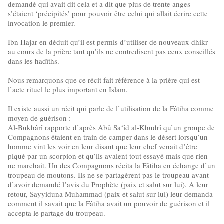
demandé qui avait dit cela et a dit que plus de trente anges
s’étaient ‘précipités’ pour pouvoir être celui qui allait écrire cette
invocation le premier.
Ibn Hajar en déduit qu’il est permis d’utiliser de nouveaux dhikr
au cours de la prière tant qu’ils ne contredisent pas ceux conseillés
dans les hadîths.
Nous remarquons que ce récit fait référence à la prière qui est
l’acte rituel le plus important en Islam.
Il existe aussi un récit qui parle de l’utilisation de la Fâtiha comme
moyen de guérison :
Al-Bukhârî rapporte d’après Abû Sa‘îd al-Khudrî qu’un groupe de
Compagnons étaient en train de camper dans le désert lorsqu’un
homme vint les voir en leur disant que leur chef venait d’être
piqué par un scorpion et qu’ils avaient tout essayé mais que rien
ne marchait. Un des Compagnons récita la Fâtiha en échange d’un
troupeau de moutons. Ils ne se partagèrent pas le troupeau avant
d’avoir demandé l’avis du Prophète (paix et salut sur lui). A leur
retour, Sayyiduna Muhammad (paix et salut sur lui) leur demanda
comment il savait que la Fâtiha avait un pouvoir de guérison et il
accepta le partage du troupeau.