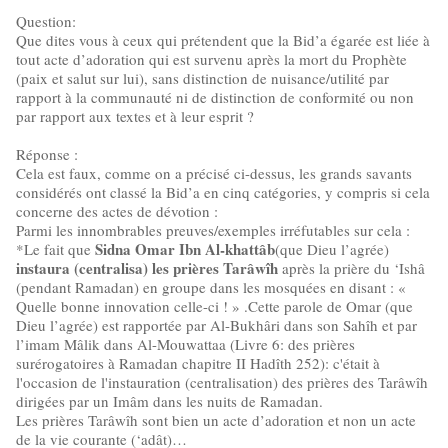
Question:
Que dites vous à ceux qui prétendent que la Bid’a égarée est liée à
tout acte d’adoration qui est survenu après la mort du Prophète
(paix et salut sur lui), sans distinction de nuisance/utilité par
rapport à la communauté ni de distinction de conformité ou non
par rapport aux textes et à leur esprit ?
Réponse :
Cela est faux, comme on a précisé ci-dessus, les grands savants
considérés ont classé la Bid’a en cinq catégories, y compris si cela
concerne des actes de dévotion :
Parmi les innombrables preuves/exemples irréfutables sur cela :
Sidna Omar Ibn Al-khattâb
*Le fait que
(que Dieu l’agrée)
instaura (centralisa) les prières Tarâwîh
après la prière du ‘Ishâ
(pendant Ramadan) en groupe dans les mosquées en disant : «
Quelle bonne innovation celle-ci ! » .Cette parole de Omar (que
Dieu l’agrée) est rapportée par Al-Bukhâri dans son Sahîh et par
l’imam Mâlik dans Al-Mouwattaa (Livre 6: des prières
surérogatoires à Ramadan chapitre II Hadîth 252): c'était à
l'occasion de l'instauration (centralisation) des prières des Tarâwîh
dirigées par un Imâm dans les nuits de Ramadan.
Les prières Tarâwîh sont bien un acte d’adoration et non un acte
de la vie courante (‘adât)…