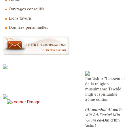
Ouvrages conseillés
Liens favoris
Données personnelles
Ibn 'âshir: "L'essentiel
de la religion
musulmane: Tawhîd,
Fiqh et spiritualité,
2éme édition"
(
Al-murshid Al-mu'în
'alâ Ad-Darûrî Min
'Ulûm ed-Dîn
d'Ibn
'âshir)