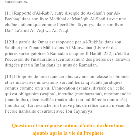
successeurs.
[11] Rapporté d’Al-Rabi’, autre disciple de As-Shafi’i par Al-
Bayhaqî dans son livre Madkhal et Manâqib Al-Shafi’i avec une
chaîne authentique comme l’écrit Ibn Taymiyya dans son livre
Dar’ Ta’ârud Al-’Aql wa An-Naql.
[12]La parole de Omar est rapportée par Al-Bukhâri dans son
Sahîh et par l’imam Mâlik dans Al-Mouwattaa (Livre 6: des
prières surérogatoires à Ramadan chapitre II Hadîth 252): c'était à
l'occasion de l'instauration (centralisation) des prières des Tarâwîh
dirigées par un Imâm dans les nuits de Ramadan.
[13] Il importe de noter que certains savants ont classé les bonnes
et les mauvaises innovations suivant les cinq statuts juridiques
connus comme on a vu. L’innovation est ainsi divisée en : celle
qui est obligatoire (wajiba), interdite (mouharrama), recommandée
(mandouba), déconseillée (makrouha) ou indifférente (autorisée)
(moubaha). En revanche, on trouve plus de réticence au niveau de
l’école hanbalite et surtout avec Ibn Taymiyya.
Question et sa réponse autour d'actes de dévotions
ajoutés après la vie du Prophète