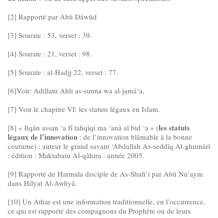
[2] Rapporté par Abû Dâwûd
[3] Sourate : 53, verset : 39.
[4] Sourate : 21, verset : 98.
[5] Sourate : al-Hadjj 22, verset : 77.
[6]Voir: Adillatu Ahli as-sunna wa al-jamâ‘a.
[7] Voir le chapitre VI: les statuts légaux en Islam.
les statuts
[8] « Itqân assan ‘a fî tahqîqi ma ‘anâ al bid ‘a » (
légaux de l’innovation
: de l’innovation blâmable à la bonne
coutume) : auteur le grand savant ‘Abdallah As-seddîq Al-ghumârî
: édition : Maktabatu Al-qâhira : année 2005.
[9] Rapporté de Harmala disciple de As-Shafi’i par Abû Nu’aym
dans Hilyat Al-Awliyâ.
[10] Un Athar est une information traditionnelle, en l’occurrence,
ce qui est rapporté des compagnons du Prophète ou de leurs