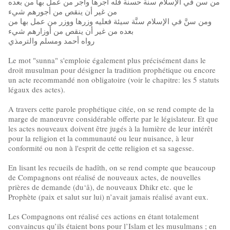
من سن في الإسلام سنة حسنة فله أجرها وأجر من عمل بها من بعده
من غير أن ينقص من أجورهم شيء
ومن سنَّ في الإسلام سنَّة سيئة فعليه وزرها ووزر من عمل بها من
بعده من غير أن ينقص من أوزارهم شيء
رواه أحمد ومسلم والترمذي
Le mot "sunna" s'emploie également plus précisément dans le
droit musulman pour désigner la tradition prophétique ou encore
un acte recommandé non obligatoire (voir le chapitre: les 5 statuts
légaux des actes).
A travers cette parole prophétique citée, on se rend compte de la
marge de manœuvre considérable offerte par le législateur. Et que
les actes nouveaux doivent être jugés à la lumière de leur intérêt
pour la religion et la communauté ou leur nuisance, à leur
conformité ou non à l'esprit de cette religion et sa sagesse.
En lisant les recueils de hadîth, on se rend compte que beaucoup
de Compagnons ont réalisé de nouveaux actes, de nouvelles
prières de demande (du‘â), de nouveaux Dhikr etc. que le
Prophète (paix et salut sur lui) n’avait jamais réalisé avant eux.
Les Compagnons ont réalisé ces actions en étant totalement
convaincus qu’ils étaient bons pour l’Islam et les musulmans ; en