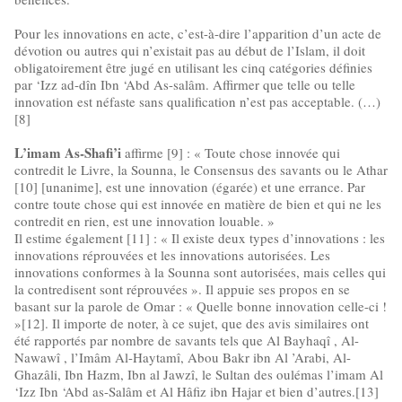
Pour les innovations en acte, c’est-à-dire l’apparition d’un acte de
dévotion ou autres qui n’existait pas au début de l’Islam, il doit
obligatoirement être jugé en utilisant les cinq catégories définies
par ‘Izz ad-dîn Ibn ‘Abd As-salâm. Affirmer que telle ou telle
innovation est néfaste sans qualification n’est pas acceptable. (…)
[8]
L’imam As-Shafi’i
affirme [9] : « Toute chose innovée qui
contredit le Livre, la Sounna, le Consensus des savants ou le Athar
[10] [unanime], est une innovation (égarée) et une errance. Par
contre toute chose qui est innovée en matière de bien et qui ne les
contredit en rien, est une innovation louable. »
Il estime également [11] : « Il existe deux types d’innovations : les
innovations réprouvées et les innovations autorisées. Les
innovations conformes à la Sounna sont autorisées, mais celles qui
la contredisent sont réprouvées ». Il appuie ses propos en se
basant sur la parole de Omar : « Quelle bonne innovation celle-ci !
»[12]. Il importe de noter, à ce sujet, que des avis similaires ont
été rapportés par nombre de savants tels que Al Bayhaqî , Al-
Nawawî , l’Imâm Al-Haytamî, Abou Bakr ibn Al ’Arabi, Al-
Ghazâli, Ibn Hazm, Ibn al Jawzî, le Sultan des oulémas l’imam Al
‘Izz Ibn ‘Abd as-Salâm et Al Hâfiz ibn Hajar et bien d’autres.[13]