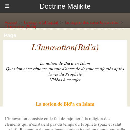
Doctrine Malikite
Accueil
>
Le dogme (al-'aqîda)
>
Le dogme des savants sunnites
>
L'innovation (Bid'a)
Page
L'Innovation(Bid'a)
La notion de Bid'a en Islam
Question et sa réponse autour d'actes de dévotions ajoutés après
la vie du Prophète
Vidéos à ce sujet
La notion de Bid'a en Islam
L’innovation consiste en le fait de rajouter à la religion des
éléments qui n’existaient pas du temps du Prophète (paix et salut
sur lui). Beaucoup de musulmans croient à tord que toute nouvelle