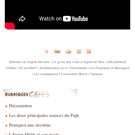
|
|
Définition du dogme Ash‘arite
Ce qu’on doit croire à l’égard de Dieu
Sifât (attributs
|
|
|
d’Allah)
Où est Allah?
Etablissement sur le Trône(Istiwâ)
Les Prophètes et Messagers
|
|
|
Les compagnons
L'innovation (Bid'a)
Tawassul
Présentation
Les deux principales sources du Fiqh
Pourquoi une doctrine
L'Imâm Mâlik et son école