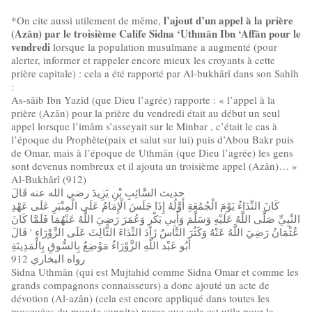
l’ajout d’un appel à la prière
*On cite aussi utilement de même,
(Azân) par le troisième Calife Sidna ‘Uthmân Ibn ‘Affân pour le
vendredi
lorsque la population musulmane a augmenté (pour
alerter, informer et rappeler encore mieux les croyants à cette
prière capitale) : cela a été rapporté par Al-bukhârî dans son Sahîh
:
As-sâib Ibn Yazîd (que Dieu l’agrée) rapporte : « l’appel à la
prière (Azân) pour la prière du vendredi était au début un seul
appel lorsque l’imâm s’asseyait sur le Minbar , c’était le cas à
l’époque du Prophète(paix et salut sur lui) puis d’Abou Bakr puis
de Omar, mais à l’époque de Uthmân (que Dieu l’agrée) les gens
sont devenus nombreux et il ajouta un troisième appel (Azân)… »
Al-Bukhârî (912)
حديث السَّائِبِ بْنِ يَزِيدَ رضي الله عنه قَالَ
كَانَ النِّدَاءُ يَوْمَ الْجُمُعَةِ أَوَّلُهُ إِذَا جَلَسَ الْإِمَامُ عَلَى الْمِنْبَرِ عَلَى عَهْدِ
النَّبِيِّ صَلَّى اللَّهُ عَلَيْهِ وَسَلَّمَ وَأَبِي بَكْرٍ وَعُمَرَ رَضِيَ اللَّهُ عَنْهُمَا فَلَمَّا كَانَ
عُثْمَانُ رَضِيَ اللَّهُ عَنْهُ وَكَثُرَ النَّاسُ زَادَ النِّدَاءَ الثَّالِثَ عَلَى الزَّوْرَاءِ ' قَالَ
أَبُو عَبْد اللَّهِ الزَّوْرَاءُ مَوْضِعٌ بِالسُّوقِ بِالْمَدِينَةِ
رواه البخاري 912
Sidna Uthmân (qui est Mujtahid comme Sidna Omar et comme les
grands compagnons connaisseurs) a donc ajouté un acte de
dévotion (Al-azân) (cela est encore appliqué dans toutes les
mosquées du monde sunnite) parce que cela est utile pour la