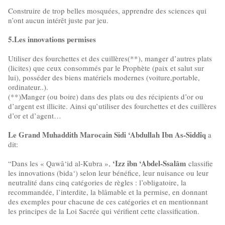
Construire de trop belles mosquées, apprendre des sciences qui
n’ont aucun intérêt juste par jeu.
5.Les innovations permises
Utiliser des fourchettes et des cuillères(**), manger d’autres plats
(licites) que ceux consommés par le Prophète (paix et salut sur
lui), posséder des biens matériels modernes (voiture,portable,
ordinateur..).
(**)Manger (ou boire) dans des plats ou des récipients d’or ou
d’argent est illicite. Ainsi qu’utiliser des fourchettes et des cuillères
d’or et d’agent…
Le Grand Muhaddith Marocain Sidi ‘Abdullah Ibn As-Siddîq
a
dit:
‘Izz ibn ‘Abdel-Ssalâm
“Dans les « Qawâ‘id al-Kubra »,
classifie
les innovations (bida‘) selon leur bénéfice, leur nuisance ou leur
neutralité dans cinq catégories de règles : l’obligatoire, la
recommandée, l’interdite, la blâmable et la permise, en donnant
des exemples pour chacune de ces catégories et en mentionnant
les principes de la Loi Sacrée qui vérifient cette classification.