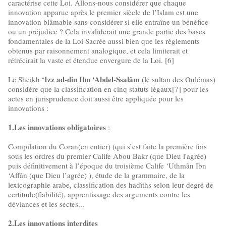
caractérise cette Loi. Allons-nous considérer que chaque
innovation apparue après le premier siècle de l’Islam est une
innovation blâmable sans considérer si elle entraîne un bénéfice
ou un préjudice ? Cela invaliderait une grande partie des bases
fondamentales de la Loi Sacrée aussi bien que les règlements
obtenus par raisonnement analogique, et cela limiterait et
rétrécirait la vaste et étendue envergure de la Loi. [6]
‘Izz ad-din Ibn ‘Abdel-Ssalâm
Le Sheikh
(le sultan des Oulémas)
considère que la classification en cinq statuts légaux[7] pour les
actes en jurisprudence doit aussi être appliquée pour les
innovations :
1.Les innovations obligatoires
:
Compilation du Coran(en entier) (qui s’est faite la première fois
sous les ordres du premier Calife Abou Bakr (que Dieu l'agrée)
puis définitivement à l’époque du troisième Calife ‘Uthmân Ibn
‘Affân (que Dieu l’agrée) ), étude de la grammaire, de la
lexicographie arabe, classification des hadîths selon leur degré de
certitude(fiabilité), apprentissage des arguments contre les
déviances et les sectes...
2.Les innovations interdites