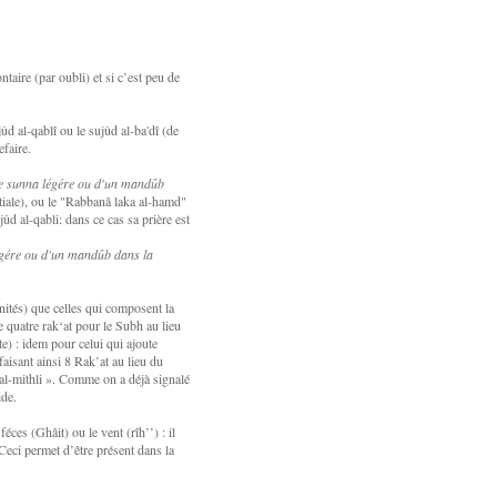
ntaire (par oubli) et si c’est peu de
ûd al-qablî ou le sujûd al-ba'dî (de
efaire.
ne sunna légére ou d'un mandûb
tiale), ou le "Rabbanâ laka al-hamd"
ûd al-qabli: dans ce cas sa prière est
égére ou d'un mandûb dans la
ités) que celles qui composent la
ie quatre rak‘at pour le Subh au lieu
te) : idem pour celui qui ajoute
isant ainsi 8 Rak’at au lieu du
 al-mithli ». Comme on a déjà signalé
ide.
féces (Ghâit) ou le vent (rîh’’) : il
 Ceci permet d’être présent dans la