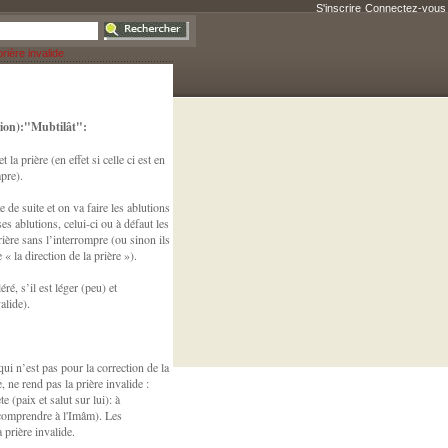
S'inscrire
Connectez-vous
prière invalide
ation):"Mubtilât":
 la prière (en effet si celle ci est en
mpre).
 de suite et on va faire les ablutions
s ablutions, celui-ci ou à défaut les
ière sans l’interrompre (ou sinon ils
 « la direction de la prière »).
ré, s’il est léger (peu) et
alide).
qui n’est pas pour la correction de la
 ne rend pas la prière invalide :
(paix et salut sur lui): à
e comprendre à l'Imâm). Les
 prière invalide.