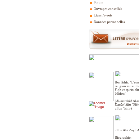
Forum
Ouvrages conseillés
Liens favoris
Données personnelles
Ibn 'âshir: "L'ess
religion musulm
Fiqh et spiritual
édition"
(
Al-murshid Al-m
Darûrî Min 'Ulû
d'Ibn 'âshir)
d'Ibn Abî Zayd 
Biographie: