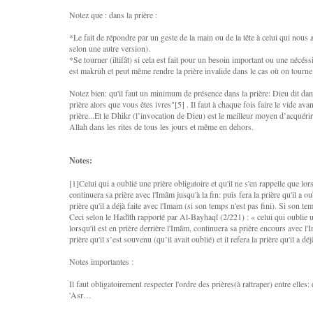
Notez que : dans la prière :
*Le fait de répondre par un geste de la main ou de la tête à celui qui nous a
selon une autre version).
*Se tourner (iltifât) si cela est fait pour un besoin important ou une nécéssi
est makrûh et peut même rendre la prière invalide dans le cas où on tourne l
Notez bien: qu'il faut un minimum de présence dans la prière: Dieu dit da
prière alors que vous êtes ivres"[5] . Il faut à chaque fois faire le vide ava
prière...Et le Dhikr (l’invocation de Dieu) est le meilleur moyen d’acquérir 
Allah dans les rites de tous les jours et même en dehors.
Notes:
[1]Celui qui a oublié une prière obligatoire et qu'il ne s'en rappelle que lors
continuera sa prière avec l'Imâm jusqu'à la fin: puis fera la prière qu'il a oub
prière qu'il a déjà faite avec l'Imam (si son temps n'est pas fini). Si son temp
Ceci selon le Hadîth rapporté par Al-Bayhaqî (2/221) : « celui qui oublie u
lorsqu'il est en prière derrière l'Imâm, continuera sa prière encours avec l'I
prière qu'il s’est souvenu (qu’il avait oublié) et il refera la prière qu'il a dé
Notes importantes :
Il faut obligatoirement respecter l'ordre des prières(à rattraper) entre elle
'Asr…