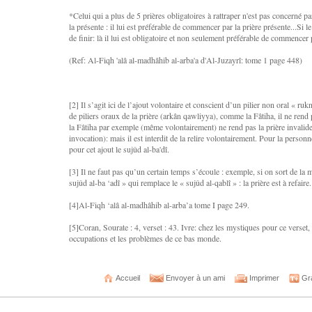
*Celui qui a plus de 5 prières obligatoires à rattraper n'est pas concerné p
la présente : il lui est préférable de commencer par la prière présente...Si l
de finir: là il lui est obligatoire et non seulement préférable de commencer 
(Ref: Al-Fiqh 'alâ al-madhâhib al-arba'a d'Al-Juzayrî: tome 1 page 448)
[2] Il s’agit ici de l’ajout volontaire et conscient d’un pilier non oral « rukn 
de piliers oraux de la prière (arkân qawliyya), comme la Fâtiha, il ne rend pas
la Fâtiha par exemple (même volontairement) ne rend pas la prière invalid
invocation): mais il est interdit de la relire volontairement. Pour la personne 
pour cet ajout le sujûd al-ba'dî.
[3] Il ne faut pas qu’un certain temps s’écoule : exemple, si on sort de la 
sujûd al-ba ‘adî » qui remplace le « sujûd al-qablî » : la prière est à refaire.
[4]Al-Fiqh ‘alâ al-madhâhib al-arba’a tome I page 249.
[5]Coran, Sourate : 4, verset : 43. Ivre: chez les mystiques pour ce verset, si
occupations et les problèmes de ce bas monde.
Accueil
Envoyer à un ami
Imprimer
Gra