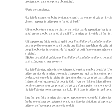
prosternation dans une prière obligatoire).
*Perte de conscience.
*Le fait de manger ou boire (volontairement) : par contre, si cela est involo
choses : réparer la prière par le "sujûd al-ba'dî".
*Si on oublie trois sunna ou plus, et on ne fait pas de réparation (par le suj
suite) en cas d’oubli du sujûd al-qablî[3]), la prière est invalide : il faut la r
*Si la personne fait le sujûd al-qabli pour
l’oubli d'un Mustahabb ou d'u
dans la prière
(comme lorsqu'il oublie une Takbîrat (en dehors de celle ini
ou qu'il oublie les invocations de "al-qunût" et qu'il fasse comme même suj
à refaire).
NB:
Pas de sujûd al-qabli pour l’oubli d'un Mustahabb ou d'une sunna l
prière. La prière reste correcte.
*Le fait d’ajouter, même involontairement, le même nombre de rak‘at (d’un
prière, en plus de la prière : exemple : la personne –qui par inattention- pr
de deux, est tenue de le refaire (la réparation dans ce cas n’est pas suffisan
(même sahwan) quatre rak’at pour le Zuhr, ‘Asr ou ‘Ishâ ou Maghrib (en fa
nombre correcte pour ces prières) : c’est ce qu’on appelle : « sahwu zaydi
: le fait d’ajouter volontairement un Rukn Fi’lî dans la prière, la rend inval
Il ne faut pas faire la prière alors qu’on repousse (se retient de) l’urine, les 
faudra se soulager correctement avant, puis faire les ablutions et la prière.
prière et de l'accomplir comme elle se doit.