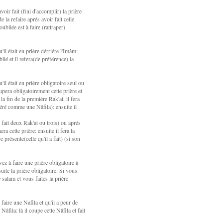
voir fait (fini d'accomplir) la prière
e la refaire aprés avoir fait celle
ubliée est à faire (rattraper)
'il était en prière dérriére l'Imâm:
lié et il refera(de préférence) la
'il était en prière obligatoire seul ou
upera obligatoirement cette prière et
 la fin de la première Rak'at, il fera
déré comme une Nâfila): ensuite il
 fait deux Rak'at ou trois) ou aprés
era cette prière: ensuite il fera la
e présente(celle qu'il a fait) (si son
ez à faire une prière obligatoire à
uite la prière obligatoire. Si vous
salam et vous faites la prière
e faire une Nafila et qu'il a peur de
 Nâfila: là il coupe cette Nâfila et fait