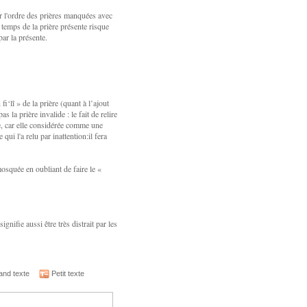
ar l'ordre des prières manquées avec
e temps de la prière présente risque
par la présente.
fi‘lî » de la prière (quant à l’ajout
 la prière invalide : le fait de relire
e, car elle considérée comme une
qui l'a relu par inattention:il fera
mosquée en oubliant de faire le «
gnifie aussi être très distrait par les
nd texte
Petit texte