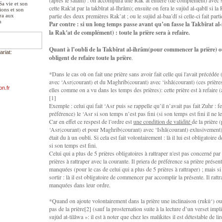
(après le salâm) : on accomplira une Rak’at entière (de complément) avec
a vie et son
cette Rak'at par la takbîrat al-Ihrâm); ensuite on fera le sujûd al-qablî si la 
ions et son
partie des deux premières Rak’at ; ou le sujûd al-baa’dî si celle-ci fait part
ra aux
m
Par contre : si un long temps passe avant qu’on fasse la Takbîrat al-
la Rak'at de complément) : toute la prière sera à refaire.
Quant à l’oubli de la Takbîrat al-ihrâm(pour commencer la prière) ou d
riat:
obligent de refaire toute la prière
.
*Dans le cas où on fait une prière sans avoir fait celle qui l'avait précédée
avec ‘Asr(courant) et du Maghrib(courant) avec ‘ishâ(courant) (ces prièr
on.fr
elles comme on a vu dans les temps des prières): cette prière est à refaire (
[1]
Exemple : celui qui fait ‘Asr puis se rappelle qu’il n’avait pas fait Zuhr : f
préférence) le ‘Asr si son temps n’est pas fini (si son temps est fini il ne le
Car en effet ce respest de l’ordre est
une condition de validité
de la prière
‘Asr(courant) et pour Maghrib(courant) avec ‘Ishâ(courant) exlusivement) 
était du à un oubli. Si cela est fait volontairement : là il lui est obligatoir
si son temps est fini.
Celui qui a plus de 5 prières obligatoires à rattraper n'est pas concerné par
prières à rattraper avec la courante. Il priera de préférence sa prière présent
manquées (pour le cas de celui qui a plus de 5 prières à rattraper) ; mais si
sortir : là il est obligatoire de commencer par accomplir la présente. Il rat
manquées dans leur ordre.
*Quand on ajoute volontairement dans la prière une inclinaison (rukû‘) ou
pas de la prière[2] (sauf la prosternation suite à la lecture d’un verset impl
sujûd at-tilâwa »: il est à noter que chez les malikites il est détestable de 