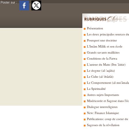
Poster sur :
Présentation
Les deux principales sources d
Pourquoi une doctrine
L'Imâm Mâlik et son école
Grands savants malikites
Conditions de la Fatwa
L'auteur du Matn (Ibn 'âshir)
Le dogme (al-'aqîda)
Le Culte (al-'ibâdât)
Le Comportement (al-mu'âmala
La Spiritualité
Autres sujets Importants
Miséricorde et Sagesse dans l'é
Dialogue interreligieux
New: Finance Islamique
Publications: coup de coeur du
Sagesses de la révélation