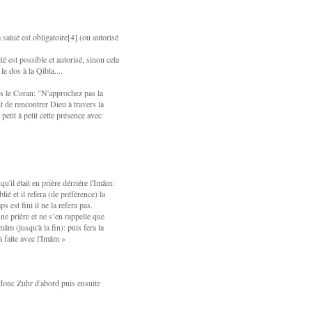
 salué est obligatoire[4] (ou autorisé
té est possible et autorisé, sinon cela
e dos à la Qibla....
ns le Coran: "N'approchez pas la
nt de rencontrer Dieu à travers la
petit à petit cette présence avec
qu'il était en prière dérriére l'Imâm:
lié et il refera (de préférence) la
s est fini il ne la refera pas.
ne prière et ne s’en rappelle que
mâm (jusqu'à la fin): puis fera la
jà faite avec l'Imâm »
s: donc Zuhr d'abord puis ensuite