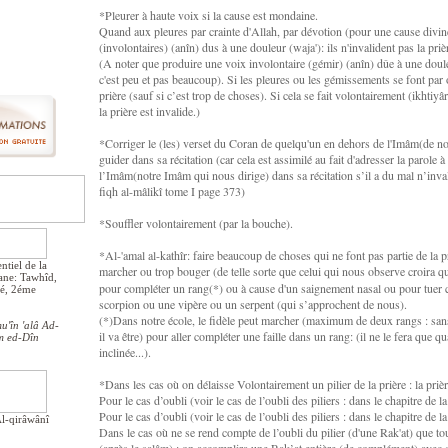
*Pleurer à haute voix si la cause est mondaine.
Quand aux pleures par crainte d'Allah, par dévotion (pour une cause divi
(involontaires) (anîn) dus à une douleur (waja'): ils n'invalident pas la priè
(A noter que produire une voix involontaire (gémir) (anîn) dûe à une douleu
c'est peu et pas beaucoup). Si les pleures ou les gémissements se font par 
prière (sauf si c’est trop de choses). Si cela se fait volontairement (ikhtiyâ
la prière est invalide.)
*Corriger le (les) verset du Coran de quelqu'un en dehors de l'Imâm(de no
guider dans sa récitation (car cela est assimilé au fait d'adresser la parole 
l’Imâm(notre Imâm qui nous dirige) dans sa récitation s’il a du mal n’inv
fiqh al-mâlikî tome I page 373)
*Souffler volontairement (par la bouche).
*Al-'amal al-kathîr: faire beaucoup de choses qui ne font pas partie de la p
entiel de la
marcher ou trop bouger (de telle sorte que celui qui nous observe croira qu
ane: Tawhîd,
pour compléter un rang(*) ou à cause d'un saignement nasal ou pour tuer
ité, 2éme
scorpion ou une vipère ou un serpent (qui s’approchent de nous).
(*)Dans notre école, le fidèle peut marcher (maximum de deux rangs : sans 
u'în 'alâ Ad-
il va être) pour aller compléter une faille dans un rang: (il ne le fera que q
m ed-Dîn
inclinée...).
*Dans les cas où on délaisse Volontairement un pilier de la prière : la prière
Pour le cas d’oubli (voir le cas de l’oubli des piliers : dans le chapitre de l
Pour le cas d’oubli (voir le cas de l’oubli des piliers : dans le chapitre de la
Al-qirâwânî
Dans le cas où ne se rend compte de l’oubli du pilier (d'une Rak'at) que tout