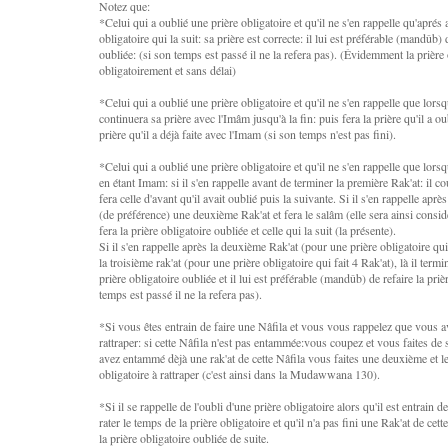
Notez que:
*Celui qui a oublié une prière obligatoire et qu'il ne s'en rappelle qu'aprés a
obligatoire qui la suit: sa prière est correcte: il lui est préférable (mandûb) d
oubliée: (si son temps est passé il ne la refera pas). (Évidemment la prière o
obligatoirement et sans délai)
*Celui qui a oublié une prière obligatoire et qu'il ne s'en rappelle que lorsqu
continuera sa prière avec l'Imâm jusqu'à la fin: puis fera la prière qu'il a oub
prière qu'il a déjà faite avec l'Imam (si son temps n'est pas fini).
*Celui qui a oublié une prière obligatoire et qu'il ne s'en rappelle que lorsqu
en étant Imam: si il s'en rappelle avant de terminer la première Rak'at: il co
fera celle d'avant qu'il avait oublié puis la suivante. Si il s'en rappelle après
(de préférence) une deuxième Rak'at et fera le salâm (elle sera ainsi consi
fera la prière obligatoire oubliée et celle qui la suit (la présente).
Si il s'en rappelle après la deuxième Rak'at (pour une prière obligatoire qui
la troisième rak'at (pour une prière obligatoire qui fait 4 Rak'at), là il termin
prière obligatoire oubliée et il lui est préférable (mandûb) de refaire la prièr
temps est passé il ne la refera pas).
*Si vous êtes entrain de faire une Nâfila et vous vous rappelez que vous av
rattraper: si cette Nâfila n'est pas entammée:vous coupez et vous faites de s
avez entammé dèjà une rak'at de cette Nâfila vous faites une deuxième et le 
obligatoire à rattraper (c'est ainsi dans la Mudawwana 130).
*Si il se rappelle de l'oubli d'une prière obligatoire alors qu'il est entrain d
rater le temps de la prière obligatoire et qu'il n'a pas fini une Rak'at de cette
la prière obligatoire oubliée de suite.