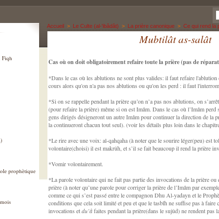
Accueil
>
Le Culte (al-'ibâdât)
>
La prière canonique
>
Ce qui rend la 
Mubtilât as-salât
u Fiqh
Cas où on doit obligatoirement refaire toute la prière (pas de répar
*Dans le cas où les ablutions ne sont plus valides: il faut refaire l'ablution et
cours alors qu'on n'a pas nos ablutions ou qu'on les perd : il faut l'interro
*Si on se rappelle pendant la prière qu’on n’a pas nos ablutions, on s’arrête
(pour refaire la prière) même si on est Imâm. Dans le cas où l’Imâm perd se
gens dirigés désigneront un autre Imâm pour continuer la direction de la pr
la continueront chacun tout seul). (voir les détails plus loin dans le chapitre
)
*Le rire avec une voix: al-qahqaha (à noter que le sourire léger(peu) est tolé
volontaire(choisi) il est makrûh, et s’il se fait beaucoup il rend la prière inv
*Vomir volontairement.
cole prophètique
*La parole volontaire qui ne fait pas partie des invocations de la prière ou 
prière (à noter qu’une parole pour corriger la prière de l’Imâm par exemple,
comme ce qui s’est passé entre le compagnon Dhu Al-yadayn et le Prophète 
 mois
conditions que cela soit limité et peu et que le tasbîh ne suffise pas à fair
invocations et
du’â
faites pendant la prière(dans le sujûd) ne rendent pas la