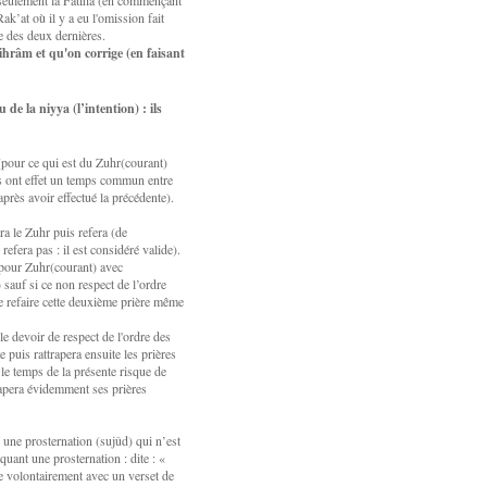
 seulement la Fâtiha (en commençant
Rak’at où il y a eu l'omission fait
ie des deux dernières.
ihrâm et qu'on corrige (en faisant
e la niyya (l’intention) : ils
 (pour ce qui est du Zuhr(courant)
es ont effet un temps commun entre
après avoir effectué la précédente).
era le Zuhr puis refera (de
 refera pas : il est considéré valide).
 (pour Zuhr(courant) avec
sauf si ce non respect de l’ordre
e de refaire cette deuxième prière même
 le devoir de respect de l'ordre des
e puis rattrapera ensuite les prières
 le temps de la présente risque de
trapera évidemment ses prières
 une prosternation (sujûd) qui n’est
iquant une prosternation : dite : «
lire volontairement avec un verset de