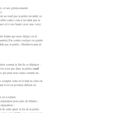
ne), et aux gémissements
re.
r ne rend pas la prière invalide (si
oubli (sahw) cela n’invalide pas la
ran) et à voix haute (avec une voix):
tre Imâm qui nous dirige) ou le
à autrui).Par contre corriger ou guider
alide pas la prière. (Mudawwanat al-
rière comme le fait de se déplacer :
'on n'est pas dans la prière)
sauf
 ce qui peut nous nuire comme un
compter celui où il était ni celui où
uant il est en position debout ou
 est à refaire.
a réparation pour plus de détails) :
 réparation) :
 de suite après la fin de la prière