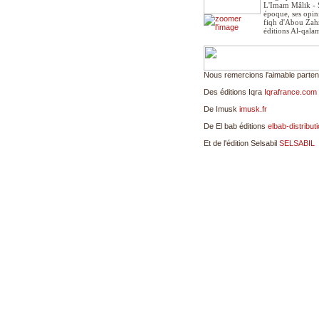
L'Imam Mâlik - S
époque, ses opin
fiqh d'Abou Zah
éditions Al-qala
Nous remercions l'aimable partena
Des éditions Iqra
Iqrafrance.com
De Imusk
imusk.fr
De El bab éditions
elbab-distributi
Et de l'édition Selsabil
SELSABIL